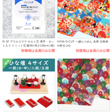
R-1P アウルスママ キルト芯 薄手・ネッ
HY04-D-CUT 一越ちりめん 友禅 古典柄
ト入り ドミット芯 幅95×長さ100cm (枚)
m単位 (m)
卸価格は会員のみ公開
卸価格は会員のみ公開
NEW