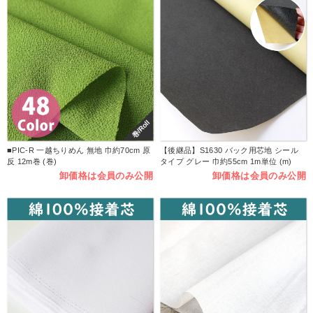
巻/Roll
■PIC-R 一越ちりめん 無地 巾約70cm 原
【後継品】S1630 バック用芯地 シール
反 12m巻 (巻)
タイプ グレー 巾約55cm 1m単位 (m)
卸価格は会員のみ公開
卸価格は会員のみ公開