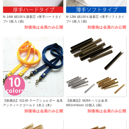
N-14W 綿100％接着芯 <厚手ハードタイ
N-13W 綿100％接着芯 <薄手ソフトタイ
プ> 1枚入 (袋)
プ> 1枚入 (袋)
卸価格は会員のみ公開
卸価格は会員のみ公開
【後継品】S1140 テープショルダー 金具
【後継品】M286 ヘリ止金具
アンティークゴールド 1本入 (本)
W50×H6mm 10個入 (袋)
卸価格は会員のみ公開
卸価格は会員のみ公開