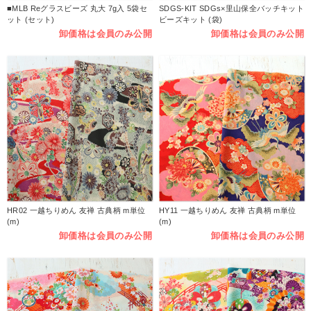
■MLB Reグラスビーズ 丸大 7g入 5袋セ
SDGS-KIT SDGs×里山保全バッチキット
ット (セット)
ビーズキット (袋)
卸価格は会員のみ公開
卸価格は会員のみ公開
HR02 一越ちりめん 友禅 古典柄 m単位
HY11 一越ちりめん 友禅 古典柄 m単位
(m)
(m)
卸価格は会員のみ公開
卸価格は会員のみ公開