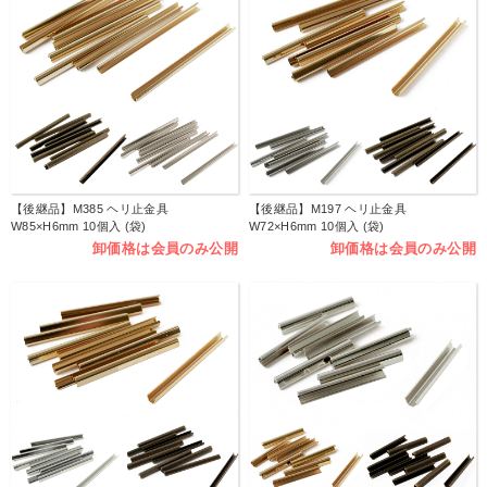
【後継品】M385 ヘリ止金具
【後継品】M197 ヘリ止金具
W85×H6mm 10個入 (袋)
W72×H6mm 10個入 (袋)
卸価格は会員のみ公開
卸価格は会員のみ公開