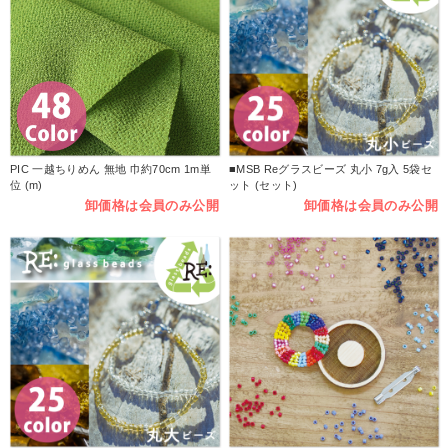
PIC 一越ちりめん 無地 巾約70cm 1m単
■MSB Reグラスビーズ 丸小 7g入 5袋セ
位 (m)
ット (セット)
卸価格は会員のみ公開
卸価格は会員のみ公開