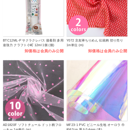
BTC12ML-P サクラクレパス 接着剤 多用
Y072 京友禅ちりめん 伝統柄 切り売り
途強力 クラフト小町 12ml 1個 (個)
1m単位 (m)
卸価格は会員のみ公開
卸価格は会員のみ公開
AD1820F ソフトチュール ドット柄フロ
MF23-1 PVC ビニール生地 オーロラ 巾
ッキー 1m単位 (m)
約67cm 厚さ0.4mm (本)