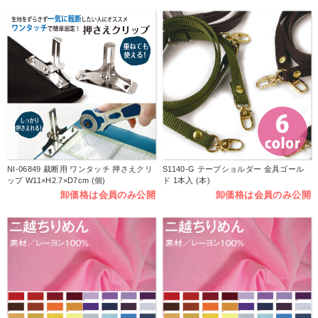
NI-06849 裁断用 ワンタッチ 押さえクリ
S1140-G テープショルダー 金具ゴール
ップ W11×H2.7×D7cm (個)
ド 1本入 (本)
卸価格は会員のみ公開
卸価格は会員のみ公開