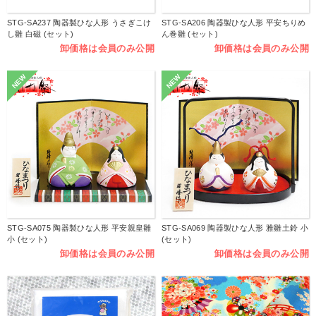
STG-SA237 陶器製ひな人形 うさぎこけ
STG-SA206 陶器製ひな人形 平安ちりめ
し雛 白磁 (セット)
ん巻雛 (セット)
卸価格は会員のみ公開
卸価格は会員のみ公開
NEW
NEW
STG-SA075 陶器製ひな人形 平安親皇雛
STG-SA069 陶器製ひな人形 雅雛土鈴 小
小 (セット)
(セット)
卸価格は会員のみ公開
卸価格は会員のみ公開