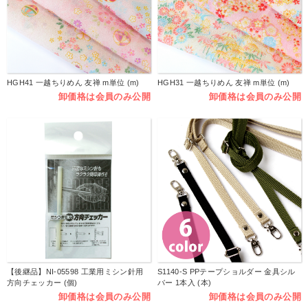
HGH41 一越ちりめん 友禅 m単位 (m)
HGH31 一越ちりめん 友禅 m単位 (m)
卸価格は会員のみ公開
卸価格は会員のみ公開
【後継品】NI-05598 工業用ミシン針用
S1140-S PPテープショルダー 金具シル
方向チェッカー (個)
バー 1本入 (本)
卸価格は会員のみ公開
卸価格は会員のみ公開