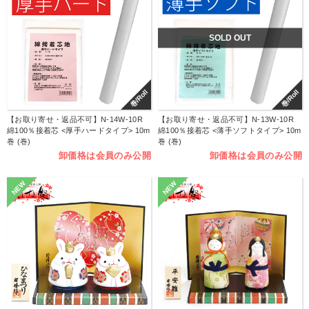
SOLD OUT
巻/Roll
巻/Roll
【お取り寄せ・返品不可】N-14W-10R
【お取り寄せ・返品不可】N-13W-10R
綿100％接着芯 <厚手ハードタイプ> 10m
綿100％接着芯 <薄手ソフトタイプ> 10m
巻 (巻)
巻 (巻)
卸価格は会員のみ公開
卸価格は会員のみ公開
NEW
NEW