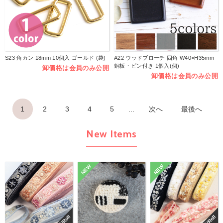
S23 角カン 18mm 10個入 ゴールド (袋)
A22 ウッドブローチ 四角 W40×H35mm
銅板・ピン付き 1個入(個)
卸価格は会員のみ公開
卸価格は会員のみ公開
1
2
3
4
5
...
次へ
最後へ
New Items
NEW
NEW
巻/Roll
巻/Roll