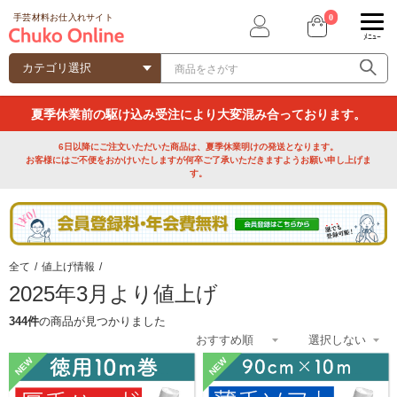
0
手芸材料お仕入れサイト
ﾒﾆｭｰ
夏季休業前の駆け込み受注により大変混み合っております。
6日以降にご注文いただいた商品は、夏季休業明けの発送となります。
お客様にはご不便をおかけいたしますが何卒ご了承いただきますようお願い申し上げま
す。
全て
/
値上げ情報
/
2025年3月より値上げ
344件
の商品が見つかりました
NEW
NEW