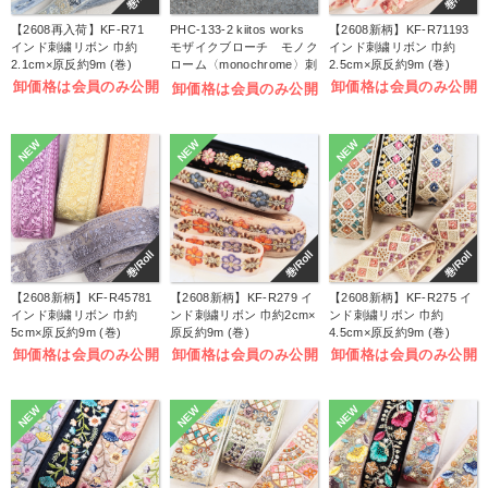
【2608再入荷】KF-R71
PHC-133-2 kiitos works
【2608新柄】KF-R71193
インド刺繍リボン 巾約
モザイクブローチ モノク
インド刺繍リボン 巾約
2.1cm×原反約9m (巻)
ローム〈monochrome〉刺
2.5cm×原反約9m (巻)
しゅうキット (袋)
卸価格は会員のみ公開
卸価格は会員のみ公開
卸価格は会員のみ公開
NEW
NEW
NEW
巻/Roll
巻/Roll
巻/Roll
【2608新柄】KF-R45781
【2608新柄】KF-R279 イ
【2608新柄】KF-R275 イ
インド刺繍リボン 巾約
ンド刺繍リボン 巾約2cm×
ンド刺繍リボン 巾約
5cm×原反約9m (巻)
原反約9m (巻)
4.5cm×原反約9m (巻)
卸価格は会員のみ公開
卸価格は会員のみ公開
卸価格は会員のみ公開
NEW
NEW
NEW