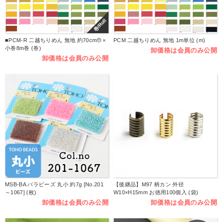
巻/Roll
■PCM-R 二越ちりめん 無地 約70cm巾×
PCM 二越ちりめん 無地 1m単位 (m)
小巻8m巻 (巻)
卸価格は会員のみ公開
卸価格は会員のみ公開
MSB-BA バラビーズ 丸小 約7g [No.201
【後継品】M97 柄カン 外径
～1067] (枚)
W10×H15mm お徳用100個入 (袋)
卸価格は会員のみ公開
卸価格は会員のみ公開