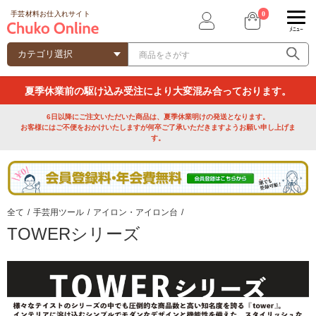
0
手芸材料お仕入れサイト
ﾒﾆｭｰ
夏季休業前の駆け込み受注により大変混み合っております。
6日以降にご注文いただいた商品は、夏季休業明けの発送となります。
お客様にはご不便をおかけいたしますが何卒ご了承いただきますようお願い申し上げま
す。
全て
/
手芸用ツール
/
アイロン・アイロン台
/
TOWERシリーズ