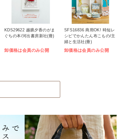
KDS29622 越膳夕香のがま
SFS16836 商用OK! 時短レ
ぐちの本/河出書房新社(冊)
シピでかんたん布こもの/主
婦と生活社(冊)
卸価格は会員のみ公開
卸価格は会員のみ公開