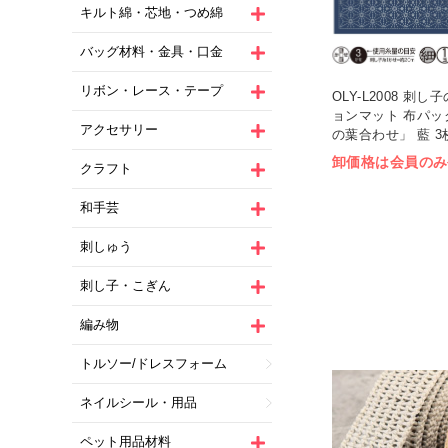
キルト綿・芯地・つめ綿
バッグ材料・金具・口金
リボン・レース・テープ
OLY-L2008 刺
ョンマット 布パッ
アクセサリー
の葉合わせ」 藍 3枚
卸価格は会員のみ
クラフト
和手芸
刺しゅう
刺し子・こぎん
編み物
トルソー/ドレスフォーム
ネイルシール・用品
ペット用品材料