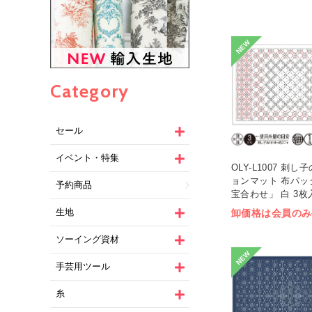
NEW
Category
セール
イベント・特集
OLY-L1007 刺
ョンマット 布パッ
予約商品
宝合わせ」 白 3枚入
生地
卸価格は会員のみ
ソーイング資材
NEW
手芸用ツール
糸