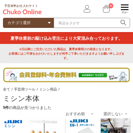
0
手芸材料お仕入れサイト
ﾒﾆｭｰ
夏季休業前の駆け込み受注により大変混み合っております。
6日以降にご注文いただいた商品は、夏季休業明けの発送となります。
お客様にはご不便をおかけいたしますが何卒ご了承いただきますようお願い申し上げま
す。
全て
/
手芸用ツール
/
ミシン用品
/
ミシン本体
9件
の商品が見つかりました