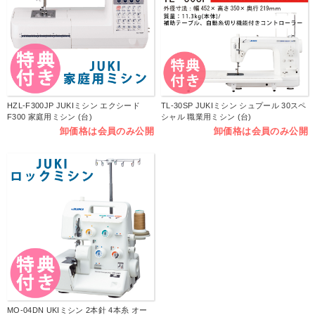
HZL-F300JP JUKIミシン エクシード
TL-30SP JUKIミシン シュプール 30スペ
F300 家庭用ミシン (台)
シャル 職業用ミシン (台)
卸価格は会員のみ公開
卸価格は会員のみ公開
MO-04DN UKIミシン 2本針 4本糸 オー