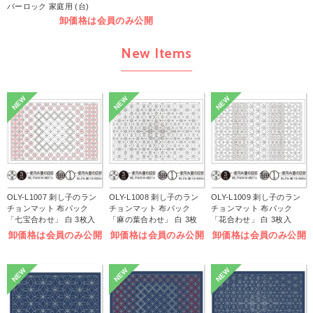
バーロック 家庭用 (台)
卸価格は会員のみ公開
New Items
NEW
NEW
NEW
OLY-L1007 刺し子のラン
OLY-L1008 刺し子のラン
OLY-L1009 刺し子のラン
チョンマット 布パック
チョンマット 布パック
チョンマット 布パック
「七宝合わせ」 白 3枚入
「麻の葉合わせ」 白 3枚
「花合わせ」 白 3枚入
(袋)
入 (袋)
(袋)
卸価格は会員のみ公開
卸価格は会員のみ公開
卸価格は会員のみ公開
NEW
NEW
NEW