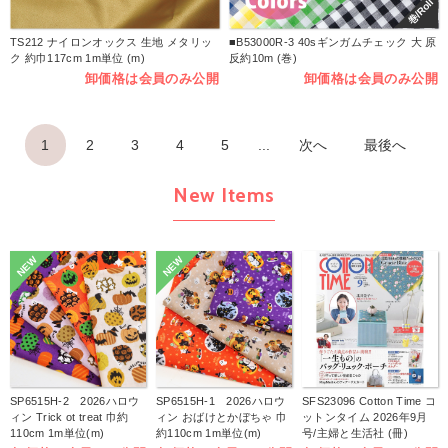
巻/Roll
TS212 ナイロンオックス 生地 メタリッ
■B53000R-3 40sギンガムチェック 大 原
ク 約巾117cm 1m単位 (m)
反約10m (巻)
卸価格は会員のみ公開
卸価格は会員のみ公開
1
2
3
4
5
...
次へ
最後へ
New Items
NEW
NEW
SP6515H-2 2026ハロウ
SP6515H-1 2026ハロウ
SFS23096 Cotton Time コ
ィン Trick ot treat 巾約
ィン おばけとかぼちゃ 巾
ットンタイム 2026年9月
110cm 1m単位(m)
約110cm 1m単位(m)
号/主婦と生活社 (冊)