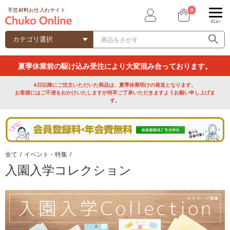
0
手芸材料お仕入れサイト
ﾒﾆｭｰ
夏季休業前の駆け込み受注により大変混み合っております。
6日以降にご注文いただいた商品は、夏季休業明けの発送となります。
お客様にはご不便をおかけいたしますが何卒ご了承いただきますようお願い申し上げま
す。
全て
/
イベント・特集
/
入園入学コレクション