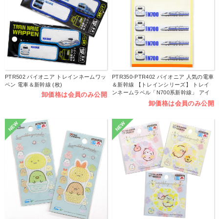
PTR502 パイオニア トレインネームワッ
PTR350-PTR402 パイオニア 人気の電車
ペン 電車＆新幹線 (枚)
＆新幹線 【トレインシリーズ】 トレイ
ンネームラベル「N700系新幹線」 アイ
卸価格は会員のみ公開
ロン接着タイプ 油性ペンOK (枚)
卸価格は会員のみ公開
NEW
NEW