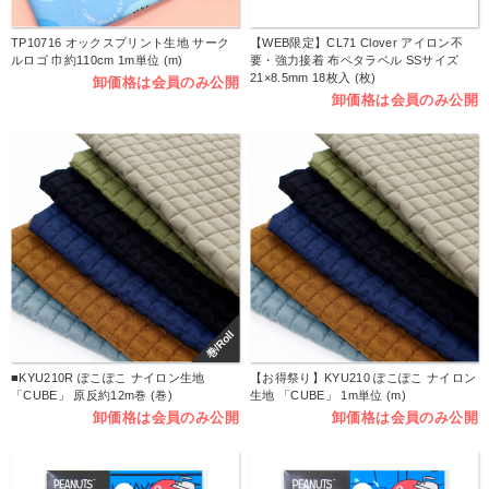
TP10716 オックスプリント生地 サーク
【WEB限定】CL71 Clover アイロン不
ルロゴ 巾約110cm 1m単位 (m)
要・強力接着 布ペタラベル SSサイズ
21×8.5mm 18枚入 (枚)
卸価格は会員のみ公開
卸価格は会員のみ公開
巻/Roll
■KYU210R ぽこぽこ ナイロン生地
【お得祭り】KYU210 ぽこぽこ ナイロン
「CUBE」 原反約12m巻 (巻)
生地 「CUBE」 1m単位 (m)
卸価格は会員のみ公開
卸価格は会員のみ公開