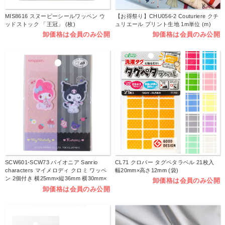
MIS8616 スヌーピーシールワッペン ウ
【お得祭り】CHU056-2 Couturiere クチ
ッドストック 「王冠」 (枚)
ュリエール プリント生地 1m単位 (m)
卸価格は会員のみ公開
卸価格は会員のみ公開
SCW601-SCW73 パイオニア Sanrio
CL71 クロバー タグペタラベル 21枚入
characters マイメロディ クロミ ワッペ
幅20mm×高さ12mm (袋)
ン 2個付き 横25mm×縦36mm 横30mm×
卸価格は会員のみ公開
縦37mm シール アイロン両用タイプ
卸価格は会員のみ公開
(枚）