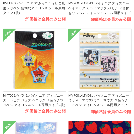
PSU320 パイオニア すみっコぐらし名札
MY7001-MY543 パイオニア ディズニー
用ワッペン 便利なアイロン＆シール兼用
ベイマックス ベイマックス/モチ ２個付
タイプ (枚)
きワッペン アイロン＆シール両用タイプ
(枚)
卸価格は会員のみ公開
卸価格は会員のみ公開
NEW
NEW
MY7001-MY542 パイオニア ディズニー
MY7001-MY541 パイオニア ディズニー
ズートピア ジュディ/ニック ２個付きワ
ミッキーマウス/ミニーマウス ２個付き
ッペン アイロン＆シール両用タイプ (枚)
ワッペン アイロン＆シール両用タイプ
(枚)
卸価格は会員のみ公開
卸価格は会員のみ公開
NEW