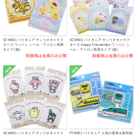
SCW601 パイオニア サンリオキャラク
SCW601 パイオニア サンリオキャラク
ターズ ワッペン シール・アイロン両用
ターズ Happy Friendships ワッペン シ
タイプ (枚)
ール・アイロン両用タイプ (枚)
卸価格は会員のみ公開
卸価格は会員のみ公開
NEW
NEW
SCW601 パイオニア サンリオキャラク
PTR851 パイオニア 人気の電車＆新幹線