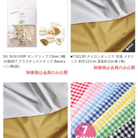
巻/Roll
SG SUN GRIP サングリップ 13mm 3種
■TS212R ナイロンオックス 生地 メタリ
×2個SET プラスチックスナップ Bakery
ック 約巾117cm 原反約12m巻 (巻)
パン柄(袋)
卸価格は会員のみ公開
卸価格は会員のみ公開