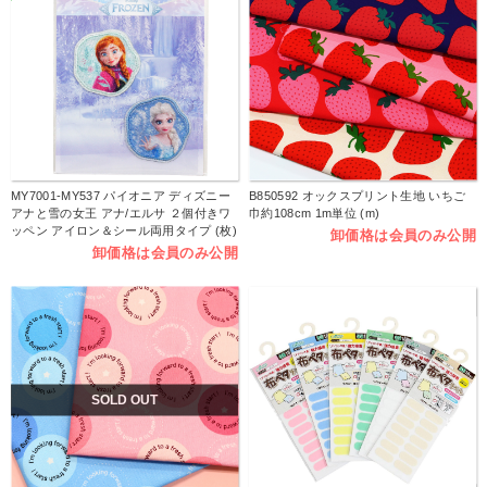
MY7001-MY537 パイオニア ディズニー
B850592 オックスプリント生地 いちご
アナと雪の女王 アナ/エルサ ２個付きワ
巾約108cm 1m単位 (m)
ッペン アイロン＆シール両用タイプ (枚)
卸価格は会員のみ公開
卸価格は会員のみ公開
SOLD OUT