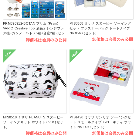
PRM390912-BOTAN プリム (Prym)
MIS8568 ミササ スヌーピー ソーイング
VARIO Creative Tool 新色オレンジプレ
セット ファスナーバッグ トートタイプ
ス機+カシメ・ハトメ5種+台座2種 (セッ
No.8568 (セット)
ト）
卸価格は会員のみ公開
卸価格は会員のみ公開
NEW
NEW
MIS8518 ミササ PEANUTS スヌーピー
MIS1490 ミササ サンリオ ソーイングセ
ソーイングキット ホワイト 8518 (セッ
ット スモールタイプ ハローキティ ホワ
ト)
イト No.1490 (セット)
卸価格は会員のみ公開
卸価格は会員のみ公開