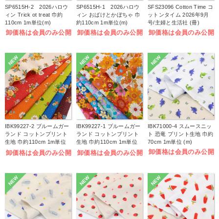
SP6515H-2 2026ハロウ
SP6515H-1 2026ハロウ
SFS23096 Cotton Time コ
ィン Trick ot treat 巾約
ィン おばけとかぼちゃ 巾
ットンタイム 2026年9月
110cm 1m単位(m)
約110cm 1m単位(m)
号/主婦と生活社 (冊)
卸価格は会員のみ公開
卸価格は会員のみ公開
卸価格は会員のみ公開
NEW
NEW
NEW
IBK99227-2 ブルームガー
IBK99227-1 ブルームガー
IBK71000-4 スムースニッ
ランド コットンプリント
ランド コットンプリント
ト 恐竜 プリント生地 巾約
生地 巾約110cm 1m単位
生地 巾約110cm 1m単位
70cm 1m単位 (m)
(m)
(m)
卸価格は会員のみ公開
卸価格は会員のみ公開
卸価格は会員のみ公開
NEW
NEW
NEW