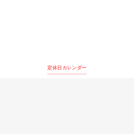
定休日カレンダー
2026年 8月
日
月
火
水
木
金
土
1