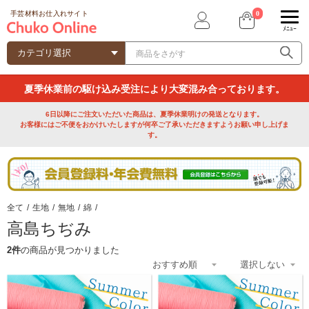
0
手芸材料お仕入れサイト
ﾒﾆｭｰ
夏季休業前の駆け込み受注により大変混み合っております。
6日以降にご注文いただいた商品は、夏季休業明けの発送となります。
お客様にはご不便をおかけいたしますが何卒ご了承いただきますようお願い申し上げま
す。
全て
/
生地
/
無地
/
綿
/
高島ちぢみ
2件
の商品が見つかりました