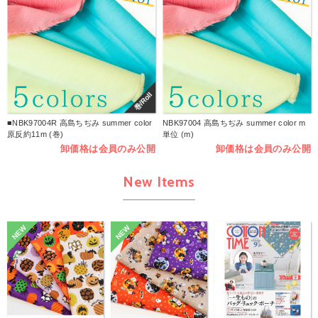
巻/Roll
■NBK97004R 高島ちぢみ summer color
NBK97004 高島ちぢみ summer color m
原反約11m (巻)
単位 (m)
卸価格は会員のみ公開
卸価格は会員のみ公開
New Items
NEW
NEW