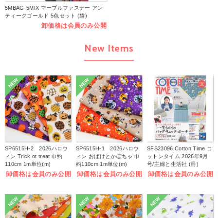
5MBAG-5MIX マーブルファスナー アン
ティークゴールド 5色セット (袋)
卸価格は会員のみ公開
New Items
NEW
NEW
SP6515H-2 2026ハロウ
SP6515H-1 2026ハロウ
SFS23096 Cotton Time コ
ィン Trick ot treat 巾約
ィン おばけとかぼちゃ 巾
ットンタイム 2026年9月
110cm 1m単位(m)
約110cm 1m単位(m)
号/主婦と生活社 (冊)
卸価格は会員のみ公開
卸価格は会員のみ公開
卸価格は会員のみ公開
NEW
NEW
NEW