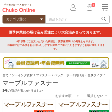
0
手芸材料お仕入れサイト
ﾒﾆｭｰ
夏季休業前の駆け込み受注により大変混み合っております。
6日以降にご注文いただいた商品は、夏季休業明けの発送となります。
お客様にはご不便をおかけいたしますが何卒ご了承いただきますようお願い申し上げま
す。
全て
/
ソーイング資材
/
ファスナー
/
バッグ、ポーチ向け用
/
金属タイプ
/
マーブルファスナー
3件
の商品が見つかりました