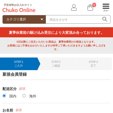
0
手芸材料お仕入れサイト
ﾒﾆｭｰ
夏季休業前の駆け込み受注により大変混み合っております。
6日以降にご注文いただいた商品は、夏季休業明けの発送となります。
お客様にはご不便をおかけいたしますが何卒ご了承いただきますようお願い申し上げま
す。
STEP.1
STEP.2
STEP.3
ご入力
ご確認
完了
新規会員登録
配送区分
必須
国内
海外
お名前
必須