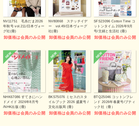
NV11751 毛糸だま2026
NV80868 ステッチイデ
SFS23096 Cotton Time コ
年秋号 vol.211/日本ヴォー
ー vol.49/日本ヴォーグ
ットンタイム 2026年9月
グ社(冊)
社(冊)
号/主婦と生活社 (冊)
卸価格は会員のみ公開
卸価格は会員のみ公開
卸価格は会員のみ公開
NEW
NEW
NEW
NHK67086 すてきにハン
BKS75076 ミセスのスタ
BTQ25046 コットンフレ
ドメイド 2026年8月号
イルブック 2026 盛夏号 /
ンド 2026年春夏号/ブティ
/NHK出版 (冊)
文化出版局 (冊)
ック社（冊）
卸価格は会員のみ公開
卸価格は会員のみ公開
卸価格は会員のみ公開