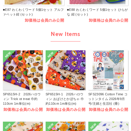
■E87 わくわくワード 5個1セット アルフ
■E88 わくわくワード 5個1セット ひらが
ァベット紺 (セット)
な 紺 (セット)
卸価格は会員のみ公開
卸価格は会員のみ公開
New Items
NEW
NEW
SP6515H-2 2026ハロウ
SP6515H-1 2026ハロウ
SFS23096 Cotton Time コ
ィン Trick ot treat 巾約
ィン おばけとかぼちゃ 巾
ットンタイム 2026年9月
110cm 1m単位(m)
約110cm 1m単位(m)
号/主婦と生活社 (冊)
卸価格は会員のみ公開
卸価格は会員のみ公開
卸価格は会員のみ公開
NEW
NEW
NEW