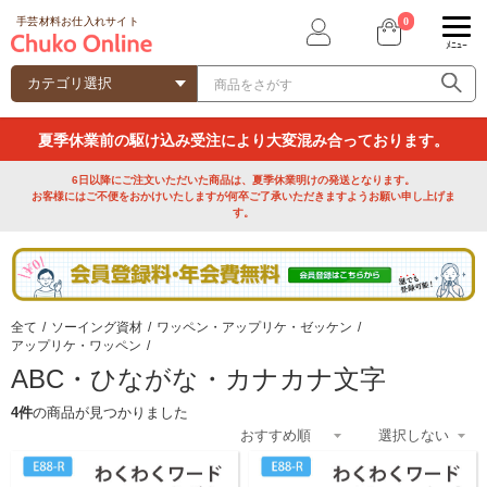
0
手芸材料お仕入れサイト
ﾒﾆｭｰ
夏季休業前の駆け込み受注により大変混み合っております。
6日以降にご注文いただいた商品は、夏季休業明けの発送となります。
お客様にはご不便をおかけいたしますが何卒ご了承いただきますようお願い申し上げま
す。
全て
/
ソーイング資材
/
ワッペン・アップリケ・ゼッケン
/
アップリケ・ワッペン
/
ABC・ひながな・カナカナ文字
4件
の商品が見つかりました