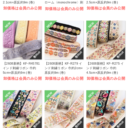
2.1cm×原反約9m (巻)
ローム〈monochrome〉刺
2.5cm×原反約9m (巻)
しゅうキット (袋)
卸価格は会員のみ公開
卸価格は会員のみ公開
卸価格は会員のみ公開
NEW
NEW
NEW
巻/Roll
巻/Roll
巻/Roll
【2608新柄】KF-R45781
【2608新柄】KF-R279 イ
【2608新柄】KF-R275 イ
インド刺繍リボン 巾約
ンド刺繍リボン 巾約2cm×
ンド刺繍リボン 巾約
5cm×原反約9m (巻)
原反約9m (巻)
4.5cm×原反約9m (巻)
卸価格は会員のみ公開
卸価格は会員のみ公開
卸価格は会員のみ公開
NEW
NEW
NEW
巻/Roll
巻/Roll
巻/Roll