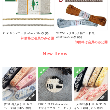
IC1210 ラメコード φ1mm 50m巻 (巻)
STM50 メタリック柄コード 丸
φ0.8mm×50m巻 (巻)
卸価格は会員のみ公開
卸価格は会員のみ公開
New Items
NEW
NEW
巻/Roll
巻/Roll
【2608再入荷】KF-R71
PHC-133-2 kiitos works
【2608新柄】KF-R71193
インド刺繍リボン 巾約
モザイクブローチ モノク
インド刺繍リボン 巾約