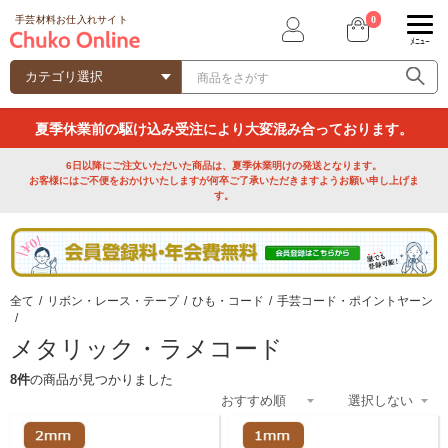
0
手芸材料お仕入れサイト
ﾒﾆｭｰ
夏季休業前の駆け込み受注により大変混み合っております。
6日以降にご注文いただいた商品は、夏季休業明けの発送となります。
お客様にはご不便をおかけいたしますが何卒ご了承いただきますようお願い申し上げま
す。
全て
/
リボン・レース・テープ
/
ひも・コード
/
手芸コード・ポイントヤーン
/
メタリック・ラメコード
8件
の商品が見つかりました