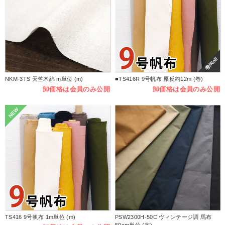
巻/Roll
NKM-3TS 天竺木綿 m単位 (m)
■TS416R 9号帆布 原反約12m (巻)
卸価格は会員のみ公開
卸価格は会員のみ公開
NEW
TS416 9号帆布 1m単位 (m)
PSW2300H-50C ヴィンテージ調 馬布