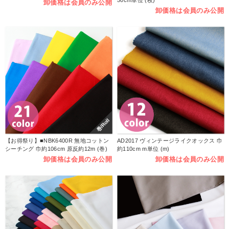
50cm単位 (枚)
卸価格は会員のみ公開
卸価格は会員のみ公開
巻/Roll
【お得祭り】■NBK6400R 無地コットン
AD2017 ヴィンテージライクオックス 巾
シーチング 巾約106cm 原反約12m (巻)
約110cm m単位 (m)
卸価格は会員のみ公開
卸価格は会員のみ公開