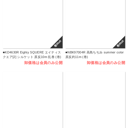
巻/Roll
巻/Roll
■KD4630R Eighty SQUERE エイティス
■NBK97004R 高島ちぢみ summer color
クエア[2] シルケット 原反10m 乱巻 (巻)
原反約11m (巻)
卸価格は会員のみ公開
卸価格は会員のみ公開