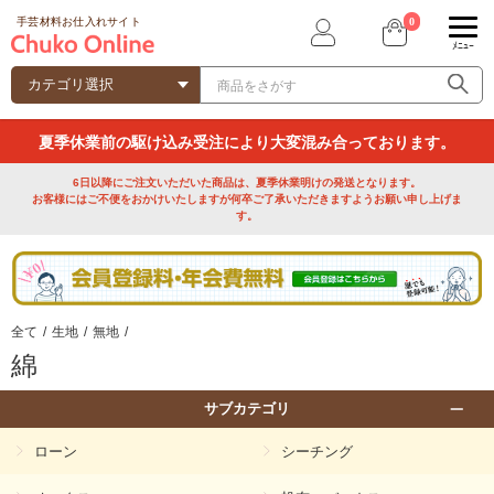
0
手芸材料お仕入れサイト
ﾒﾆｭｰ
夏季休業前の駆け込み受注により大変混み合っております。
6日以降にご注文いただいた商品は、夏季休業明けの発送となります。
お客様にはご不便をおかけいたしますが何卒ご了承いただきますようお願い申し上げま
す。
全て
/
生地
/
無地
/
綿
サブカテゴリ
ローン
シーチング