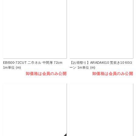
EBI500-72CUT 二巾ネル 中間厚 72cm
【お得祭り】ARADAKI10 荒炊き10 60ロ
1m単位 (m)
ーン 1m単位 (m)
卸価格は会員のみ公開
卸価格は会員のみ公開