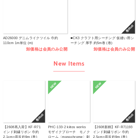
巻/Roll
AD26000 デニムライクツイル 巾約
■CK3 クラフト用シーチング 仮縫い用シ
110cm 1m単位 (m)
ーチング 厚手 約5m巻 (巻)
卸価格は会員のみ公開
卸価格は会員のみ公開
New Items
NEW
NEW
巻/Roll
巻/Roll
【2608再入荷】KF-R71
PHC-133-2 kiitos works
【2608新柄】KF-R71193
インド刺繍リボン 巾約
モザイクブローチ モノク
インド刺繍リボン 巾約
2.1cm×原反約9m (巻)
ローム〈monochrome〉刺
2.5cm×原反約9m (巻)