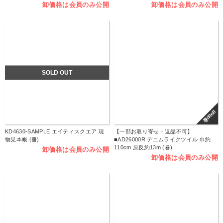
卸価格は会員のみ公開
卸価格は会員のみ公開
SOLD OUT
巻/Roll
KD4630-SAMPLE エイティスクエア 現
【一部お取り寄せ・返品不可】
物見本帳 (冊)
■AD26000R デニムライクツイル 巾約
110cm 原反約13m (巻)
卸価格は会員のみ公開
卸価格は会員のみ公開