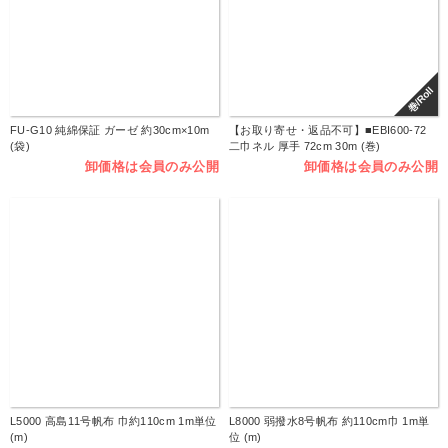
巻/Roll
FU-G10 純綿保証 ガーゼ 約30cm×10m
【お取り寄せ・返品不可】■EBI600-72
(袋)
二巾ネル 厚手 72cm 30m (巻)
卸価格は会員のみ公開
卸価格は会員のみ公開
L5000 高島11号帆布 巾約110cm 1m単位
L8000 弱撥水8号帆布 約110cm巾 1m単
(m)
位 (m)