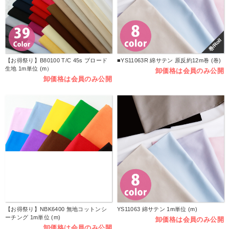
巻/Roll
【お得祭り】B80100 T/C 45s ブロード
■YS11063R 綿サテン 原反約12m巻 (巻)
生地 1m単位 (m）
卸価格は会員のみ公開
卸価格は会員のみ公開
【お得祭り】NBK6400 無地コットンシ
YS11063 綿サテン 1m単位 (m)
ーチング 1m単位 (m)
卸価格は会員のみ公開
卸価格は会員のみ公開