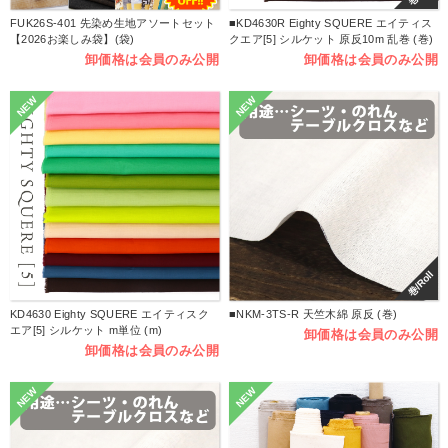
FUK26S-401 先染め生地アソートセット
■KD4630R Eighty SQUERE エイティス
【2026お楽しみ袋】(袋)
クエア[5] シルケット 原反10m 乱巻 (巻)
卸価格は会員のみ公開
卸価格は会員のみ公開
NEW
NEW
巻/Roll
KD4630 Eighty SQUERE エイティスク
■NKM-3TS-R 天竺木綿 原反 (巻)
エア[5] シルケット m単位 (m)
卸価格は会員のみ公開
卸価格は会員のみ公開
NEW
NEW