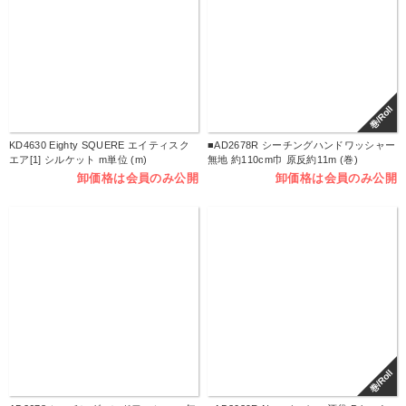
巻/Roll
KD4630 Eighty SQUERE エイティスク
■AD2678R シーチングハンドワッシャー
エア[1] シルケット m単位 (m)
無地 約110cm巾 原反約11m (巻)
卸価格は会員のみ公開
卸価格は会員のみ公開
巻/Roll