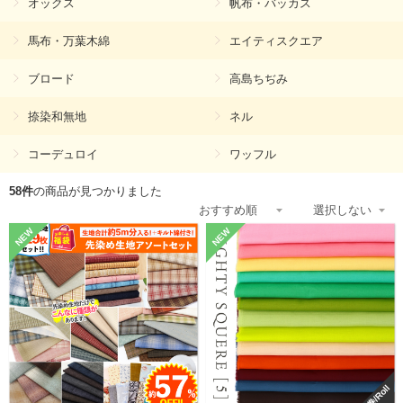
オックス
帆布・バッカス
馬布・万葉木綿
エイティスクエア
ブロード
高島ちぢみ
捺染和無地
ネル
コーデュロイ
ワッフル
58件
の商品が見つかりました
NEW
NEW
巻/Roll