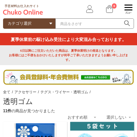
0
手芸材料お仕入れサイト
ﾒﾆｭｰ
夏季休業前の駆け込み受注により大変混み合っております。
6日以降にご注文いただいた商品は、夏季休業明けの発送となります。
お客様にはご不便をおかけいたしますが何卒ご了承いただきますようお願い申し上げま
す。
全て
/
アクセサリー
/
テグス・ワイヤー・透明ゴム
/
透明ゴム
11件
の商品が見つかりました