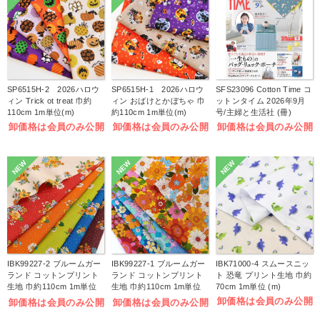
SP6515H-2 2026ハロウ
SP6515H-1 2026ハロウ
SFS23096 Cotton Time コ
ィン Trick ot treat 巾約
ィン おばけとかぼちゃ 巾
ットンタイム 2026年9月
110cm 1m単位(m)
約110cm 1m単位(m)
号/主婦と生活社 (冊)
卸価格は会員のみ公開
卸価格は会員のみ公開
卸価格は会員のみ公開
NEW
NEW
NEW
IBK99227-2 ブルームガー
IBK99227-1 ブルームガー
IBK71000-4 スムースニッ
ランド コットンプリント
ランド コットンプリント
ト 恐竜 プリント生地 巾約
生地 巾約110cm 1m単位
生地 巾約110cm 1m単位
70cm 1m単位 (m)
(m)
(m)
卸価格は会員のみ公開
卸価格は会員のみ公開
卸価格は会員のみ公開