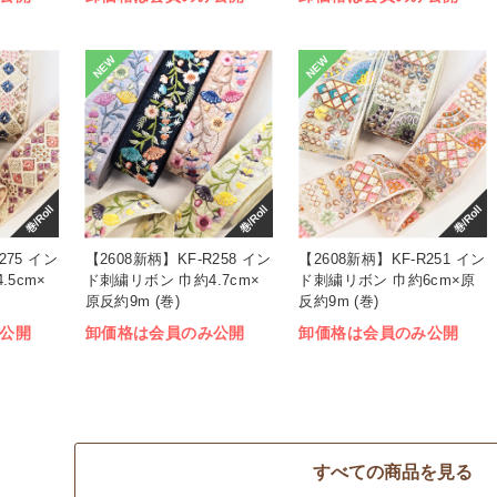
NEW
NEW
巻/Roll
巻/Roll
巻/Roll
275 イン
【2608新柄】KF-R258 イン
【2608新柄】KF-R251 イン
5cm×
ド刺繍リボン 巾約4.7cm×
ド刺繍リボン 巾約6cm×原
原反約9m (巻)
反約9m (巻)
公開
卸価格は会員のみ公開
卸価格は会員のみ公開
すべての商品を見る