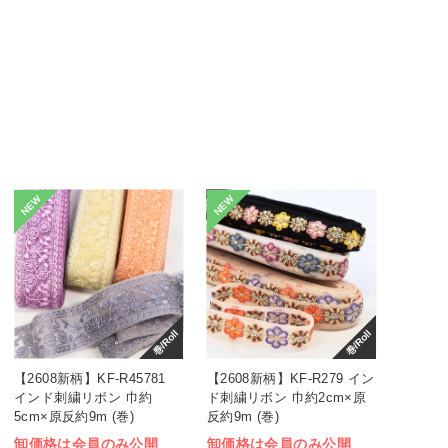
NEW
NEW
巻/Roll
巻/Roll
【2608新柄】KF-R45781
【2608新柄】KF-R279 イン
インド刺繍リボン 巾約
ド刺繍リボン 巾約2cm×原
5cm×原反約9m (巻)
反約9m (巻)
卸価格は会員のみ公開
卸価格は会員のみ公開