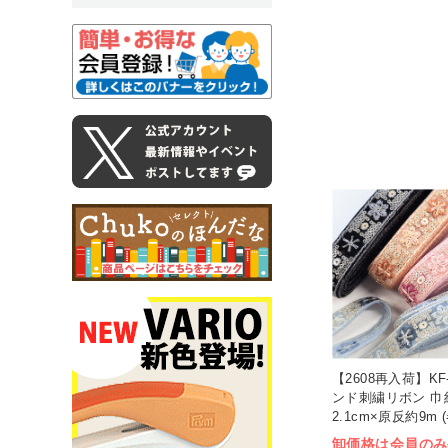
【2608再入荷】KF-
ンド刺繍リボン 巾
2.1cm×原反約9m (
卸価格は会員のみ