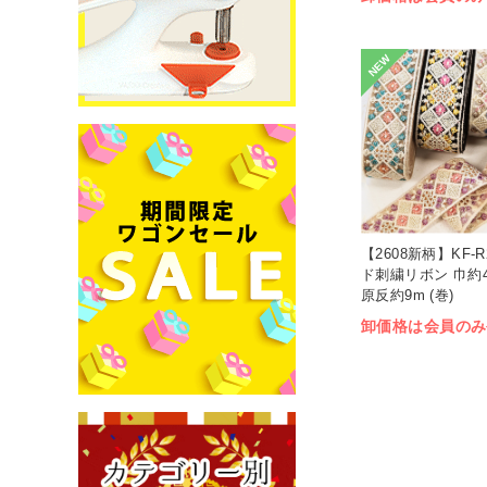
NEW
【2608新柄】KF-R
ド刺繍リボン 巾約4.
原反約9m (巻)
卸価格は会員のみ