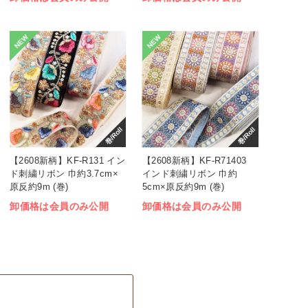
NEW
NEW
巻/Roll
巻/Roll
【2608新柄】KF-R131 イン
【2608新柄】KF-R71403
ド刺繍リボン 巾約3.7cm×
インド刺繍リボン 巾約
原反約9m (巻)
5cm×原反約9m (巻)
卸価格は会員のみ公開
卸価格は会員のみ公開