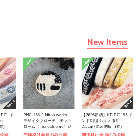
New Items
NEW
NEW
巻/Roll
巻/Roll
R71 イ
PHC-133-2 kiitos works
【2608新柄】KF-R71193 イ
約
モザイクブローチ モノク
ンド刺繍リボン 巾約
巻)
ローム〈monochrome〉刺
2.5cm×原反約9m (巻)
しゅうキット (袋)
公開
卸価格は会員のみ公開
卸価格は会員のみ公開