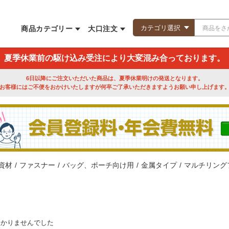
商品カテゴリー
大口注文
夏季休業前の駆け込み受注により大変混み合っております。
6日以降にご注文いただいた商品は、夏季休業明けの発送となります。
お客様にはご不便をおかけいたしますが何卒ご了承いただきますようお願い申し上げます
資材
/
ファスナー
/
バッグ、ポーチ向け用
/
金属タイプ
/
マルチリング
つかりませんでした