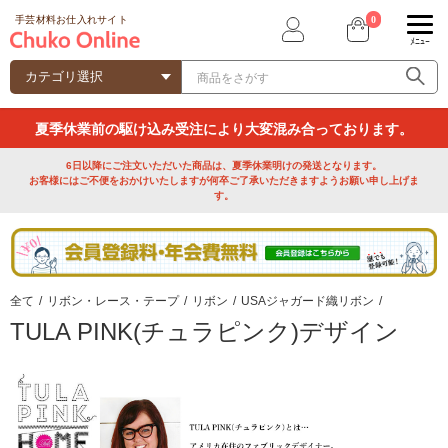
0
手芸材料お仕入れサイト
ﾒﾆｭｰ
夏季休業前の駆け込み受注により大変混み合っております。
6日以降にご注文いただいた商品は、夏季休業明けの発送となります。
お客様にはご不便をおかけいたしますが何卒ご了承いただきますようお願い申し上げま
す。
全て
/
リボン・レース・テープ
/
リボン
/
USAジャガード織リボン
/
TULA PINK(チュラピンク)デザイン