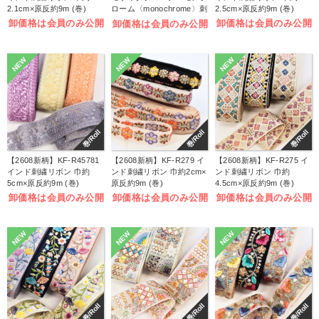
2.1cm×原反約9m (巻)
ローム〈monochrome〉刺
2.5cm×原反約9m (巻)
しゅうキット (袋)
卸価格は会員のみ公開
卸価格は会員のみ公開
卸価格は会員のみ公開
NEW
NEW
NEW
巻/Roll
巻/Roll
巻/Roll
【2608新柄】KF-R45781
【2608新柄】KF-R279 イ
【2608新柄】KF-R275 イ
インド刺繍リボン 巾約
ンド刺繍リボン 巾約2cm×
ンド刺繍リボン 巾約
5cm×原反約9m (巻)
原反約9m (巻)
4.5cm×原反約9m (巻)
卸価格は会員のみ公開
卸価格は会員のみ公開
卸価格は会員のみ公開
NEW
NEW
NEW
巻/Roll
巻/Roll
巻/Roll