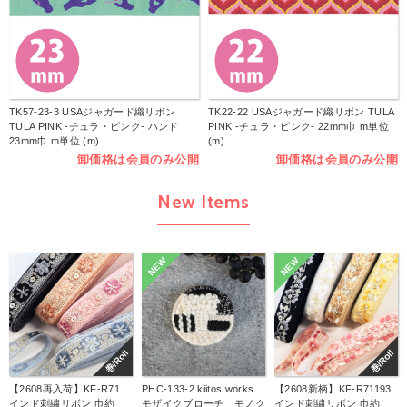
TK57-23-3 USAジャガード織リボン
TK22-22 USAジャガード織リボン TULA
TULA PINK -チュラ・ピンク- ハンド
PINK -チュラ・ピンク- 22mm巾 m単位
23mm巾 m単位 (m)
(m)
卸価格は会員のみ公開
卸価格は会員のみ公開
New Items
NEW
NEW
巻/Roll
巻/Roll
【2608再入荷】KF-R71
PHC-133-2 kiitos works
【2608新柄】KF-R71193
インド刺繍リボン 巾約
モザイクブローチ モノク
インド刺繍リボン 巾約