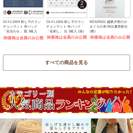
OLY-L2009 刺し子のラン
OLY-L1006 刺し子のラン
KDS29622 越膳夕香のが
チョンマット 布パック
チョンマット 布パック
まぐちの本/河出書房新社
「花合わせ」 藍 3枚入
「花刺し」 白 3枚入 (袋)
(冊)
(袋)
卸価格は会員のみ公開
卸価格は会員のみ公開
卸価格は会員のみ公開
すべての商品を見る