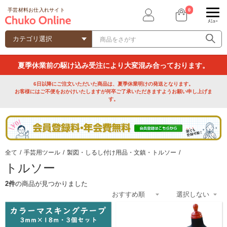
0
手芸材料お仕入れサイト
ﾒﾆｭｰ
夏季休業前の駆け込み受注により大変混み合っております。
6日以降にご注文いただいた商品は、夏季休業明けの発送となります。
お客様にはご不便をおかけいたしますが何卒ご了承いただきますようお願い申し上げま
す。
全て
/
手芸用ツール
/
製図・しるし付け用品・文鎮・トルソー
/
トルソー
2件
の商品が見つかりました