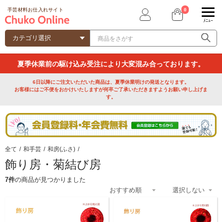
0
手芸材料お仕入れサイト
ﾒﾆｭｰ
夏季休業前の駆け込み受注により大変混み合っております。
6日以降にご注文いただいた商品は、夏季休業明けの発送となります。
お客様にはご不便をおかけいたしますが何卒ご了承いただきますようお願い申し上げま
す。
全て
/
和手芸
/
和房(ふさ)
/
飾り房・菊結び房
7件
の商品が見つかりました