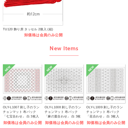
TU120 飾り房 タッセル 2個入 (組)
卸価格は会員のみ公開
New Items
NEW
NEW
NEW
OLY-L1007 刺し子のラン
OLY-L1008 刺し子のラン
OLY-L1009 刺し子のラン
チョンマット 布パック
チョンマット 布パック
チョンマット 布パック
「七宝合わせ」 白 3枚入
「麻の葉合わせ」 白 3枚
「花合わせ」 白 3枚入
(袋)
入 (袋)
(袋)
卸価格は会員のみ公開
卸価格は会員のみ公開
卸価格は会員のみ公開