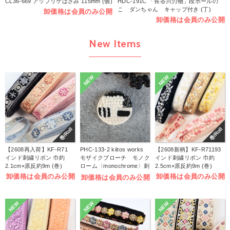
CL36-669 アップリケはさみ 115mm (個)
HDC-191C 「長谷川刃物」段ボールの
こ ダンちゃん キャップ付き (丁)
卸価格は会員のみ公開
卸価格は会員のみ公開
New Items
NEW
NEW
巻/Roll
巻/Roll
【2608再入荷】KF-R71
PHC-133-2 kiitos works
【2608新柄】KF-R71193
インド刺繍リボン 巾約
モザイクブローチ モノク
インド刺繍リボン 巾約
2.1cm×原反約9m (巻)
ローム〈monochrome〉刺
2.5cm×原反約9m (巻)
しゅうキット (袋)
卸価格は会員のみ公開
卸価格は会員のみ公開
卸価格は会員のみ公開
NEW
NEW
NEW