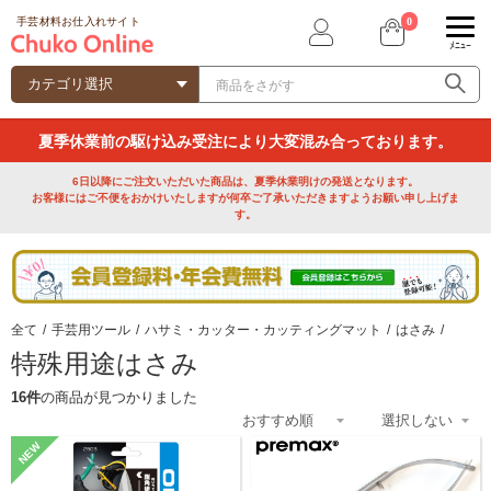
0
手芸材料お仕入れサイト
ﾒﾆｭｰ
夏季休業前の駆け込み受注により大変混み合っております。
6日以降にご注文いただいた商品は、夏季休業明けの発送となります。
お客様にはご不便をおかけいたしますが何卒ご了承いただきますようお願い申し上げま
す。
全て
/
手芸用ツール
/
ハサミ・カッター・カッティングマット
/
はさみ
/
特殊用途はさみ
16件
の商品が見つかりました
NEW