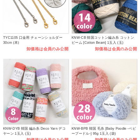
TYC1105 口金用 チェーンショルダー
KNW-CB 韓国コットン編み糸 コットン
30cm (本)
ビーム [Cotton Beam] 1玉入 (玉)
卸価格は会員のみ公開
卸価格は会員のみ公開
KNW-DYB 韓国 編み糸 Deco Yarn デコ
KNW-BPB 韓国 毛糸 [Baby Poodle -ベビ
ヤーン 1玉入 (玉)
ープードル-] 95g 1玉入 (袋)
卸価格は会員のみ公開
卸価格は会員のみ公開