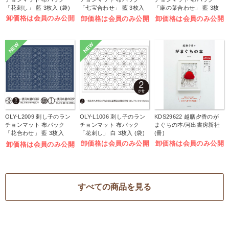
「花刺し」 藍 3枚入 (袋)
「七宝合わせ」 藍 3枚入
「麻の葉合わせ」 藍 3枚
(袋)
入 (袋)
卸価格は会員のみ公開
卸価格は会員のみ公開
卸価格は会員のみ公開
NEW
NEW
OLY-L2009 刺し子のラン
OLY-L1006 刺し子のラン
KDS29622 越膳夕香のが
チョンマット 布パック
チョンマット 布パック
まぐちの本/河出書房新社
「花合わせ」 藍 3枚入
「花刺し」 白 3枚入 (袋)
(冊)
(袋)
卸価格は会員のみ公開
卸価格は会員のみ公開
卸価格は会員のみ公開
すべての商品を見る