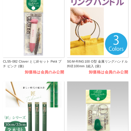
CL55-082 Clover とじ針セット Petit プ
SGM-RING100 O型 金属リングハンドル
チ ピンク (個)
外径100mm 1組入 (袋)
卸価格は会員のみ公開
卸価格は会員のみ公開