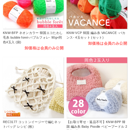
KNW-BFP ネオンカラー 韓国エコたわし
KNW-VCP 韓国 編み糸 VACANCE -バカ
毛糸 bubble foret-バブルフォレ- 90g×同
ンス- 4玉セット (セット)
色4玉入 (袋)
卸価格は会員のみ公開
卸価格は会員のみ公開
REC3177 コットンイージーで編むネッ
【お取り寄せ・返品不可】KNW-BPP 韓
トバッグ レシピ (枚)
国 編み糸 Baby Poodle ベビープードル 2