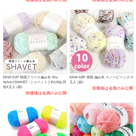
KNW-SVP 韓国フリース編み糸 Shy
KNW-SBP 韓国 編み糸 スノービーンズ 4
Velvet [SHAVET -シャベット-] 約100g 同
玉入 (袋)
色4玉入 (袋)
卸価格は会員のみ公開
卸価格は会員のみ公開