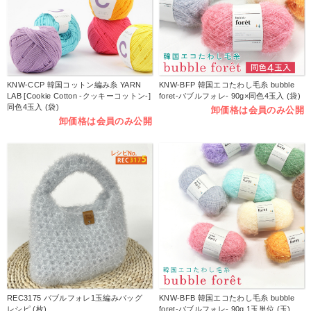
KNW-CCP 韓国コットン編み糸 YARN
KNW-BFP 韓国エコたわし毛糸 bubble
LAB [Cookie Cotton -クッキーコットン-]
foret-バブルフォレ- 90g×同色4玉入 (袋)
同色4玉入 (袋)
卸価格は会員のみ公開
卸価格は会員のみ公開
REC3175 バブルフォレ1玉編みバッグ
KNW-BFB 韓国エコたわし毛糸 bubble
レシピ (枚)
foret-バブルフォレ- 90g 1玉単位 (玉)