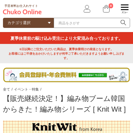
0
手芸材料お仕入れサイト
ﾒﾆｭｰ
夏季休業前の駆け込み受注により大変混み合っております。
6日以降にご注文いただいた商品は、夏季休業明けの発送となります。
お客様にはご不便をおかけいたしますが何卒ご了承いただきますようお願い申し上げま
す。
全て
/
イベント・特集
/
【販売継続決定！】編み物ブーム韓国
からきた！編み物シリーズ [ Knit Wit ]