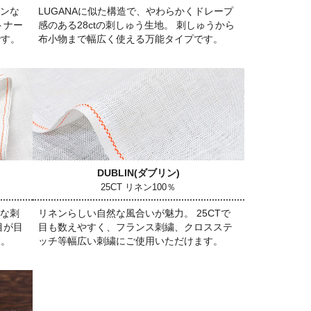
ネンな
LUGANAに似た構造で、やわらかくドレープ
トナー
感のある28ctの刺しゅう生地。 刺しゅうから
です。
布小物まで幅広く使える万能タイプです。
DUBLIN
(ダブリン)
25CT リネン100％
細な刺
リネンらしい自然な風合いが魅力。 25CTで
目が目
目も数えやすく、フランス刺繍、クロスステ
す。
ッチ等幅広い刺繍にご使用いただけます。