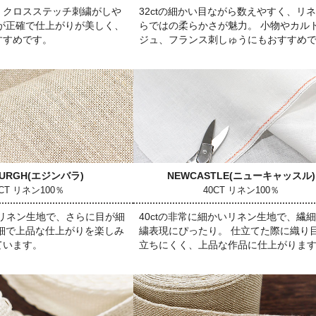
、クロスステッチ刺繍がしや
32ctの細かい目ながら数えやすく、リ
りが正確で仕上がりが美しく、
らではの柔らかさが魅力。 小物やカル
すすめです。
ジュ、フランス刺しゅうにもおすすめ
BURGH
(エジンバラ)
NEWCASTLE
(ニューキャッスル)
6CT リネン100％
40CT リネン100％
似たリネン生地で、さらに目が細
40ctの非常に細かいリネン生地で、繊
繊細で上品な仕上がりを楽しみ
繍表現にぴったり。 仕立てた際に織り
ています。
立ちにくく、上品な作品に仕上がりま