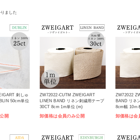
かりました
WEIGART 刺しゅ
ZW72022-CUTM ZWEIGART
ZW72022 Z
BLIN 50cm単位
LINEN BAND リネン刺繍用テープ
BAND リネ
30CT 8cm 1m単位 (m)
8cm幅 10ｍ巻
公開
卸価格は会員のみ公開
卸価格は会