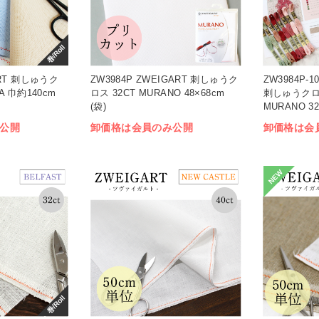
巻/Roll
ART 刺しゅうク
ZW3984P ZWEIGART 刺しゅうク
ZW3984P-1
A 巾約140cm
ロス 32CT MURANO 48×68cm
刺しゅうクロ
(袋)
MURANO 3
公開
卸価格は会員のみ公開
卸価格は会
NEW
巻/Roll