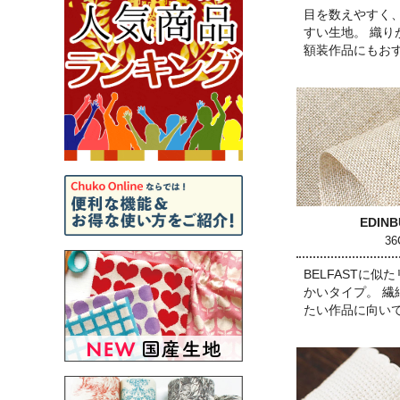
目を数えやすく
すい生地。 織
額装作品にもお
EDIN
3
BELFASTに
かいタイプ。 
たい作品に向い