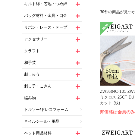
キルト綿・芯地・つめ綿
30件
の商品が見つ
バッグ材料・金具・口金
NEW
リボン・レース・テープ
アクセサリー
クラフト
和手芸
刺しゅう
刺し子・こぎん
ZW3604C-101 Z
うクロス 25CT DU
編み物
カット (枚)
トルソー/ドレスフォーム
卸価格は会員のみ
ネイルシール・用品
ペット用品材料