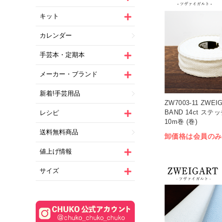
キット
カレンダー
手芸本・定期本
メーカー・ブランド
新着!手芸用品
ZW7003-11 ZWEI
BAND 14ct ステ
レシピ
10m巻 (巻)
送料無料商品
卸価格は会員のみ
値上げ情報
サイズ