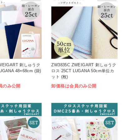
ZWEIGART 刺しゅうク
ZW3835C ZWEIGART 刺しゅうク
UGANA 48×68cm (袋)
ロス 25CT LUGANA 50cm単位カ
ット (枚)
員のみ公開
卸価格は会員のみ公開