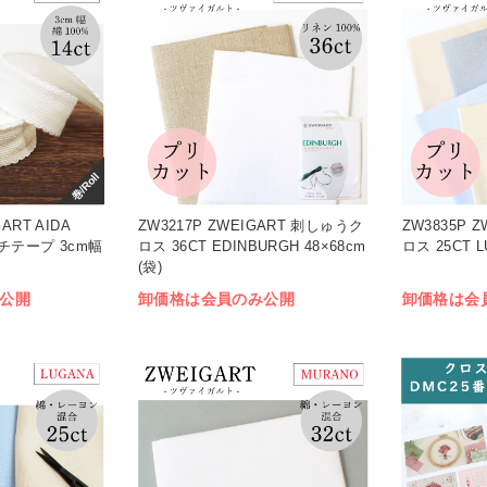
巻/Roll
GART AIDA
ZW3217P ZWEIGART 刺しゅうク
ZW3835P 
ッチテープ 3cm幅
ロス 36CT EDINBURGH 48×68cm
ロス 25CT L
(袋)
公開
卸価格は会員のみ公開
卸価格は会