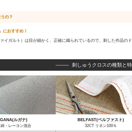
使うの？
」におすすめ！
（ツヴァイガルト）は目が細かく、正確に織られているので、刺した作品
刺しゅうクロスの種類と特
UGANA
(ルガナ)
BELFAST
(ベルファスト)
T 綿・レーヨン混合
32CT リネン100％