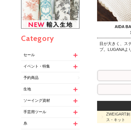
AIDA B
Category
目が大きく、ス
プ。LUGANA
セール
イベント・特集
予約商品
生地
ソーイング資材
手芸用ツール
ZWEIGART
ス・キット
糸