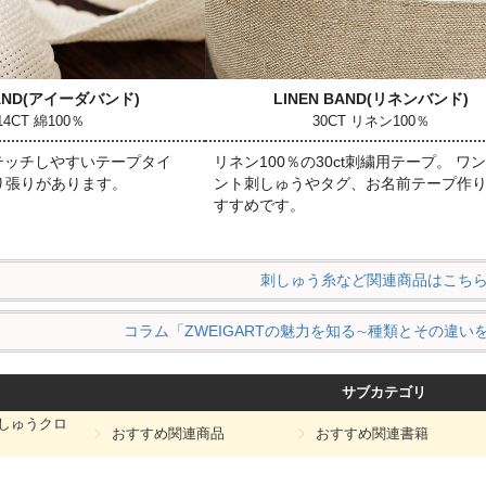
AND
(アイーダバンド)
LINEN BAND
(リネンバンド)
14CT 綿100％
30CT リネン100％
テッチしやすいテープタイ
リネン100％の30ct刺繍用テープ。 ワ
より張りがあります。
ント刺しゅうやタグ、お名前テープ作
すすめです。
刺しゅう糸など関連商品はこち
コラム「ZWEIGARTの魅力を知る∼種類とその違
サブカテゴリ
刺しゅうクロ
おすすめ関連商品
おすすめ関連書籍