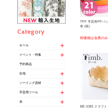
TPP 手芸用PPバン
巻 (袋)
Category
卸価格は会員のみ
セール
イベント・特集
予約商品
生地
ソーイング資材
手芸用ツール
糸
ME-3393 クラフ