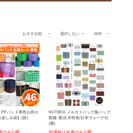
501 PPバンド寒色お得セ
NV70816 メルカドバッグ風バッグ
お楽しみ袋】(袋)
図鑑 著)古木明美/日本ヴォーグ社
(冊)
員のみ公開
卸価格は会員のみ公開