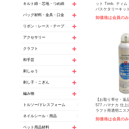
ット Timb. ティ
キルト綿・芯地・つめ綿
バスケタリーキット 
バッグ材料・金具・口金
卸価格は会員のみ
リボン・レース・テープ
アクセサリー
クラフト
和手芸
刺しゅう
刺し子・こぎん
編み物
【お取り寄せ・返品不
トルソー/ドレスフォーム
577 ハマナカ 仕
ラフト用透明ニスス
ネイルシール・用品
卸価格は会員のみ
ペット用品材料