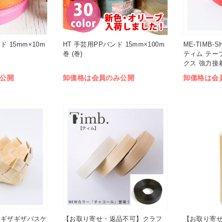
ド 15mm×10m
HT 手芸用PPバンド 15mm×100m
ME-TIMB-S
巻 (巻)
ティム テー
クス 強力接着
公開
卸価格は会員のみ公開
卸価格は会
ト ギザギザバスケ
【お取り寄せ・返品不可】クラフ
【お取り寄せ