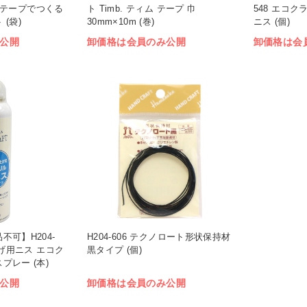
ム テープでつくる
ト Timb. ティム テープ 巾
548 エコ
(袋)
30mm×10m (巻)
ニス (個)
公開
卸価格は会員のみ公開
卸価格は会
可】H204-
H204-606 テクノロート形状保持材
上げ用ニス エコク
黒タイプ (個)
プレー (本)
公開
卸価格は会員のみ公開