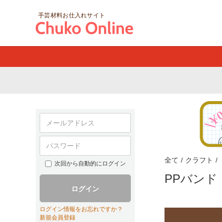
手芸材料お仕入れサイト
全て
/
クラフト
/
次回から自動的にログイン
PPバン
ログイン
ログイン情報をお忘れですか？
新規会員登録