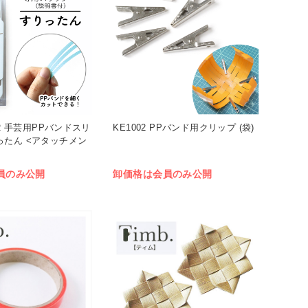
TER 手芸用PPバンドスリ
KE1002 PPバンド用クリップ (袋)
ったん <アタッチメン
員のみ公開
卸価格は会員のみ公開