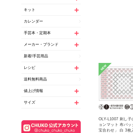
キット
カレンダー
手芸本・定期本
メーカー・ブランド
新着!手芸用品
NEW
レシピ
送料無料商品
値上げ情報
サイズ
OLY-L1007 刺
ョンマット 布パッ
宝合わせ」 白 3枚入