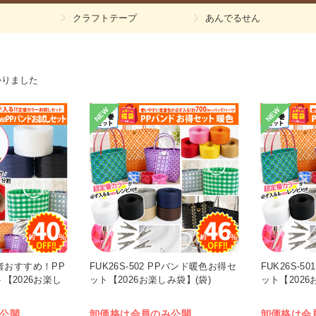
クラフトテープ
あんでるせん
かりました
NEW
NEW
初心者おすすめ！PP
FUK26S-502 PPバンド暖色お得セ
FUK26S-
【2026お楽し
ット【2026お楽しみ袋】(袋)
ット【2026
公開
卸価格は会員のみ公開
卸価格は会