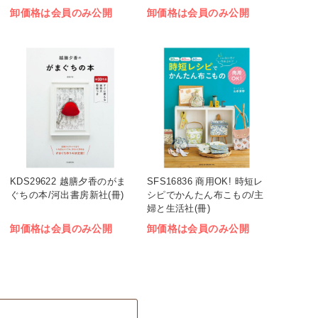
卸価格は会員のみ公開
卸価格は会員のみ公開
KDS29622 越膳夕香のがま
SFS16836 商用OK! 時短レ
ぐちの本/河出書房新社(冊)
シピでかんたん布こもの/主
婦と生活社(冊)
卸価格は会員のみ公開
卸価格は会員のみ公開