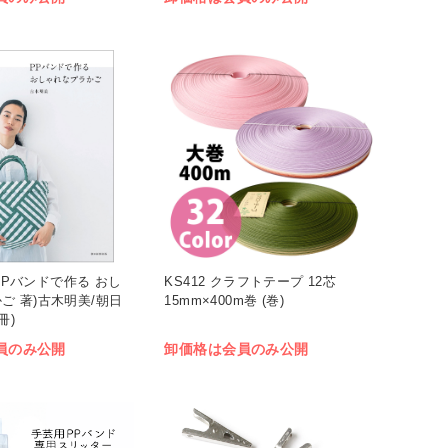
6 PPバンドで作る おし
KS412 クラフトテープ 12芯
ご 著)古木明美/朝日
15mm×400m巻 (巻)
冊)
員のみ公開
卸価格は会員のみ公開