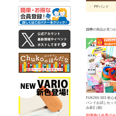
PPバンド
22件
の商品が見つ
NEW
FUK26S-503 
バンドお試しセット
み袋】(袋)
卸価格は会員のみ