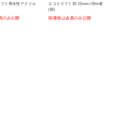
クラフト用水性アクリル
エコクラフト30 15mm×30m巻
(袋)
員のみ公開
卸価格は会員のみ公開