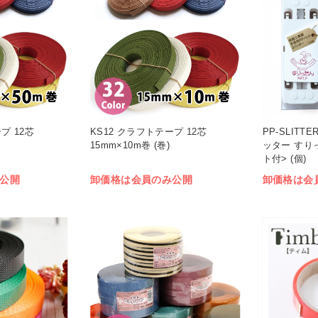
プ 12芯
KS12 クラフトテープ 12芯
PP-SLIT
15mm×10m巻 (巻)
ッター すり
ト付> (個)
公開
卸価格は会員のみ公開
卸価格は会