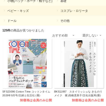
小物(バッグ・ポーチ・帽子など)
基礎
ベビー・キッズ
コスプレ・ロリータ
ドール
その他
129件
の商品が見つかりました
SFS23096 Cotton Time コットンタイム
BKS11887 スタイリッシュな きものリ
2026年9月号/主婦と生活社 (冊)
メイク 著)高橋恵美子/文化出版局(冊)
卸価格は会員のみ公開
卸価格は会員のみ公開