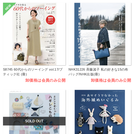
NEW
S8745 60代からのソーイング vol.17/ブ
NHK31226 斉藤謠子 私の好きな15の布
ティック社 (冊)
バッグ/NHK出版(冊)
卸価格は会員のみ公開
卸価格は会員のみ公開
SOLD OUT