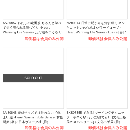
NV80857 わたしの定番服 ちゃんと学べ
NV80844 日常に明かりを灯す服 リネン
て長く着られる服づくり -Heart
とコットンの心地よいワードローブ -
Warming Life Series- ただ服をつくる い
Heart Warming Life Series- Lustre [著] /
づみ [著] / 日本ヴォーグ社 (冊)
日本ヴォーグ社 (冊)
卸価格は会員のみ公開
卸価格は会員のみ公開
SOLD OUT
NV80846 既成サイズでは叶わない 心地
BKS07355 できる! ソーイングテクニッ
よい服 -Heart Warming Life Series- 村松
ク 手早く!きれいに!誰でも! [文化出版
明美 [著] / 日本ヴォーグ社 (冊)
局MOOKシリーズ] / 文化出版局 (冊)
卸価格は会員のみ公開
卸価格は会員のみ公開