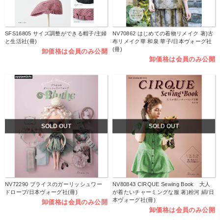
SFS16805 サイズ調整ができる帽子/主婦
NV70862 はじめての着物リメイク 著)古
と生活社(冊)
布リメイク華 和泉 華子/日本ヴォーグ社
(冊)
卸価格は会員のみ公開
卸価格は会員のみ公開
SOLD OUT
SOLD OUT
NV72290 ブライスのガーリッシュワー
NV80843 CIRQUE Sewing Book 大人
ドローブ/日本ヴォーグ社(冊)
が着たいチャーミングな服 著)粉河 絹/日
本ヴォーグ社(冊)
卸価格は会員のみ公開
卸価格は会員のみ公開