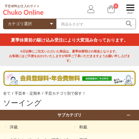
0
手芸材料お仕入れサイト
ﾒﾆｭｰ
夏季休業前の駆け込み受注により大変混み合っております。
6日以降にご注文いただいた商品は、夏季休業明けの発送となります。
お客様にはご不便をおかけいたしますが何卒ご了承いただきますようお願い申し上げま
す。
全て
/
手芸本・定期本
/
手芸カテゴリ別で探す
/
ソーイング
サブカテゴリ
洋裁
和裁