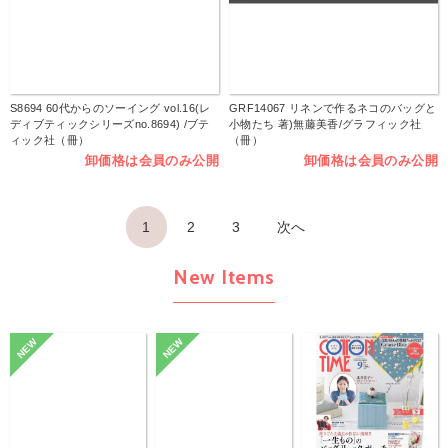
S8694 60代からのソーイング vol.16(レ
GRF14067 リネンで作るネコのバッグと
ディブティックシリーズno.8694) /ブテ
小物たち 著)無藤美香/グラフィック社
ィック社（冊）
（冊）
卸価格は会員のみ公開
卸価格は会員のみ公開
1
2
3
次へ
New Items
NEW
NEW