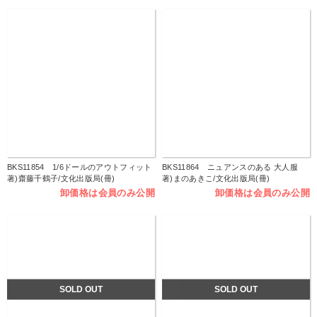
BKS11854 1/6ドールのアウトフィット
BKS11864 ニュアンスのある 大人服
著)齋藤千鶴子/文化出版局(冊)
著)まのあきこ/文化出版局(冊)
卸価格は会員のみ公開
卸価格は会員のみ公開
SOLD OUT
SOLD OUT