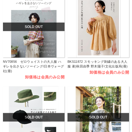
SOLD OUT
NV70856 ゼロウェイストの大人服 ハ
BKS11872 スモッキング刺繍のある大人
ギレを出さないソーイング/日本ヴォーグ
服 著)秋田由季 野木陽子/文化出版局(冊)
社(冊)
卸価格は会員のみ公開
卸価格は会員のみ公開
SOLD OUT
SOLD OUT