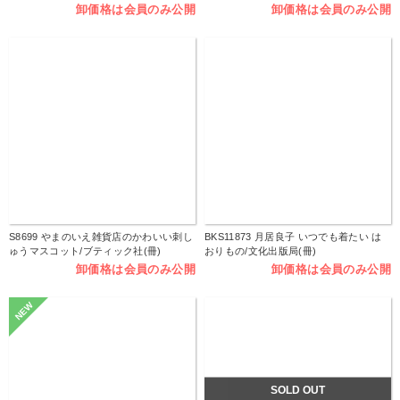
卸価格は会員のみ公開
卸価格は会員のみ公開
S8699 やまのいえ雑貨店のかわいい刺し
BKS11873 月居良子 いつでも着たい は
ゅうマスコット/ブティック社(冊)
おりもの/文化出版局(冊)
卸価格は会員のみ公開
卸価格は会員のみ公開
NEW
SOLD OUT