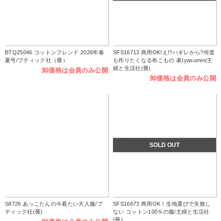
BTQ25046 コットンフレンド 2026年春
SFS16713 商用OK!え!?ハギレから?何度
夏号/ブティック社（冊）
も作りたくなる布こもの 著)yasumin/主
婦と生活社(冊)
卸価格は会員のみ公開
卸価格は会員のみ公開
SOLD OUT
S8726 あっこたんの今着たい大人服/ブ
SFS16673 商用OK！生地選びで失敗し
ティック社(冊)
ない コットン100％の服/主婦と生活社
(冊)