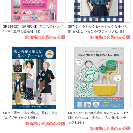
SFS16827 【商用OK!】布こものレシピ
S8747 クラシック&ベーシックな手作り
150+3/主婦と生活社 (冊)
服 著)よしいちひろ/ブティック社(冊)
卸価格は会員のみ公開
卸価格は会員のみ公開
S8749 藍の古布で愉しむ 暮らし着とこ
S8746 YouTuber小春のかんたんレシピ!
もの/ブティック社(冊)
目からウロコ！驚きのこもの作り/ブティ
ック社(冊)
卸価格は会員のみ公開
卸価格は会員のみ公開