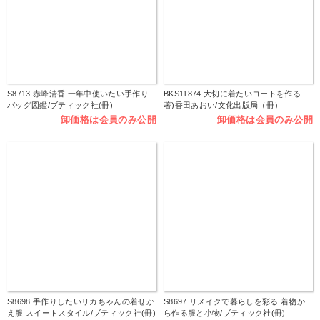
S8713 赤峰清香 一年中使いたい手作り
BKS11874 大切に着たいコートを作る
バッグ図鑑/ブティック社(冊)
著)香田あおい/文化出版局（冊）
卸価格は会員のみ公開
卸価格は会員のみ公開
S8698 手作りしたいリカちゃんの着せか
S8697 リメイクで暮らしを彩る 着物か
え服 スイートスタイル/ブティック社(冊)
ら作る服と小物/ブティック社(冊)