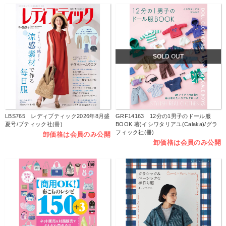
SOLD OUT
LBS765 レディブティック2026年8月盛
GRF14163 12分の1男子のドール服
夏号/ブティック社(冊)
BOOK 著)イシワタリアユ(Calaka)/グラ
フィック社(冊)
卸価格は会員のみ公開
卸価格は会員のみ公開