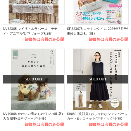
NV72305 マイリトルラバーズ テデ
SFS23076 コットンタイム 2026年7月号/
ィ・アニマル/日本ヴォーグ社(冊)
主婦と生活社（冊）
卸価格は会員のみ公開
卸価格は会員のみ公開
SOLD OUT
SOLD OUT
NV70868 かわいい褒められワンコ服 著)
S9089 (改訂版) おしゃれなジャンパース
大石樹里/日本ヴォーグ社(冊)
カート&サロペット/ブティック社(冊)
卸価格は会員のみ公開
卸価格は会員のみ公開