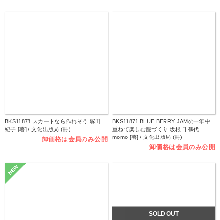
BKS11878 スカートなら作れそう 塚田
BKS11871 BLUE BERRY JAMの一年中
紀子 [著] / 文化出版局 (冊)
重ねて楽しむ服づくり 坂根 千鶴代
momo [著] / 文化出版局 (冊)
卸価格は会員のみ公開
卸価格は会員のみ公開
NEW
SOLD OUT