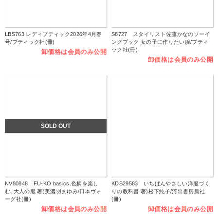
LBS763 レディブティック2026年4月春
S8727 スタイリスト佐藤かなのソーイ
号/ブティック社(冊)
ングブック 女の子に作りたい服/ブティ
ック社(冊)
卸価格は会員のみ公開
卸価格は会員のみ公開
SOLD OUT
NV80848 FU-KO basics.色柄を楽し
KDS29583 いちばんやさしい洋服づく
む､大人の服 著)美濃羽まゆみ/日本ヴォ
りの教科書 著)松下純子/河出書房新社
ーグ社(冊)
(冊)
卸価格は会員のみ公開
卸価格は会員のみ公開