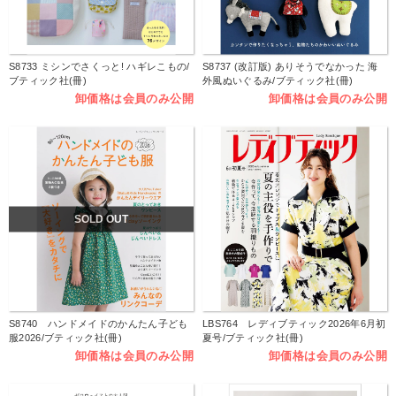
S8733 ミシンでさくっと! ハギレこもの/
S8737 (改訂版) ありそうでなかった 海
ブティック社(冊)
外風ぬいぐるみ/ブティック社(冊)
卸価格は会員のみ公開
卸価格は会員のみ公開
SOLD OUT
S8740 ハンドメイドのかんたん子ども
LBS764 レディブティック2026年6月初
服2026/ブティック社(冊)
夏号/ブティック社(冊)
卸価格は会員のみ公開
卸価格は会員のみ公開