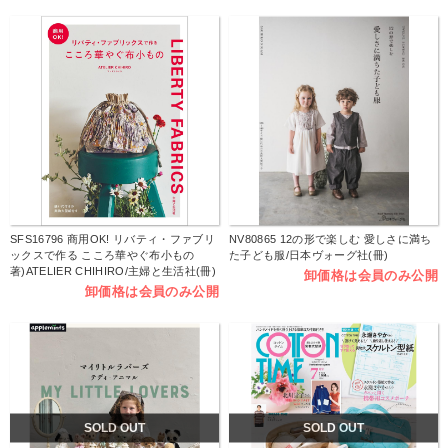
SFS16796 商用OK! リバティ・ファブリ
NV80865 12の形で楽しむ 愛しさに満ち
ックスで作る こころ華やぐ布小もの
た子ども服/日本ヴォーグ社(冊)
著)ATELIER CHIHIRO/主婦と生活社(冊)
卸価格は会員のみ公開
卸価格は会員のみ公開
SOLD OUT
SOLD OUT