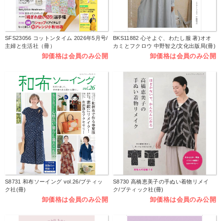
SFS23056 コットンタイム 2026年5月号/
BKS11882 心そよぐ、わたし服 著)オオ
主婦と生活社（冊）
カミとフクロウ 中野智之/文化出版局(冊)
卸価格は会員のみ公開
卸価格は会員のみ公開
S8731 和布ソーイング vol.26/ブティッ
S8730 高橋恵美子の手ぬい着物リメイ
ク社(冊)
ク/ブティック社(冊)
卸価格は会員のみ公開
卸価格は会員のみ公開