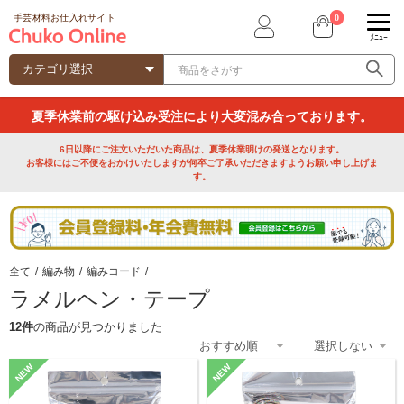
0
手芸材料お仕入れサイト
ﾒﾆｭｰ
夏季休業前の駆け込み受注により大変混み合っております。
6日以降にご注文いただいた商品は、夏季休業明けの発送となります。
お客様にはご不便をおかけいたしますが何卒ご了承いただきますようお願い申し上げま
す。
全て
/
編み物
/
編みコード
/
ラメルヘン・テープ
12件
の商品が見つかりました
NEW
NEW