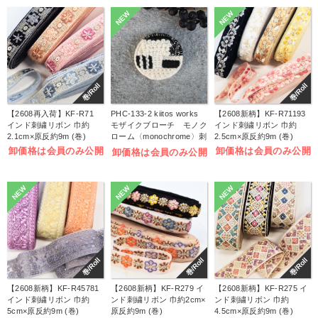
NEW
NEW
巻/Roll
巻/Roll
【2608再入荷】KF-R71
PHC-133-2 kiitos works
【2608新柄】KF-R71193
インド刺繍リボン 巾約
モザイクブローチ モノク
インド刺繍リボン 巾約
2.1cm×原反約9m (巻)
ローム〈monochrome〉刺
2.5cm×原反約9m (巻)
しゅうキット (袋)
卸価格は会員のみ公開
卸価格は会員のみ公開
卸価格は会員のみ公開
NEW
NEW
NEW
巻/Roll
巻/Roll
巻/Roll
【2608新柄】KF-R45781
【2608新柄】KF-R279 イ
【2608新柄】KF-R275 イ
インド刺繍リボン 巾約
ンド刺繍リボン 巾約2cm×
ンド刺繍リボン 巾約
5cm×原反約9m (巻)
原反約9m (巻)
4.5cm×原反約9m (巻)