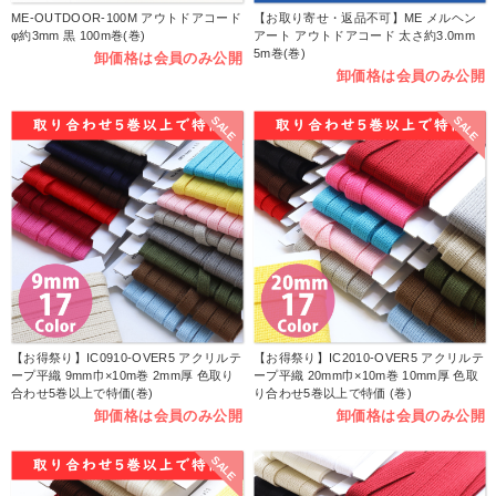
ME-OUTDOOR-100M アウトドアコード
【お取り寄せ・返品不可】ME メルヘン
φ約3mm 黒 100m巻(巻)
アート アウトドアコード 太さ約3.0mm
5m巻(巻)
卸価格は会員のみ公開
卸価格は会員のみ公開
SALE
SALE
【お得祭り】IC0910-OVER5 アクリルテ
【お得祭り】IC2010-OVER5 アクリルテ
ープ平織 9mm巾×10m巻 2mm厚 色取り
ープ平織 20mm巾×10m巻 10mm厚 色取
合わせ5巻以上で特価(巻)
り合わせ5巻以上で特価 (巻)
卸価格は会員のみ公開
卸価格は会員のみ公開
SALE