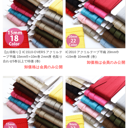
【お得祭り】IC1510-OVER5 アクリルテ
IC2010 アクリルテープ平織 20mm巾
ープ平織 15mm巾×10m巻 2mm厚 色取り
×10m巻 10mm厚 (巻)
合わせ5巻以上で特価 (巻)
卸価格は会員のみ公開
卸価格は会員のみ公開