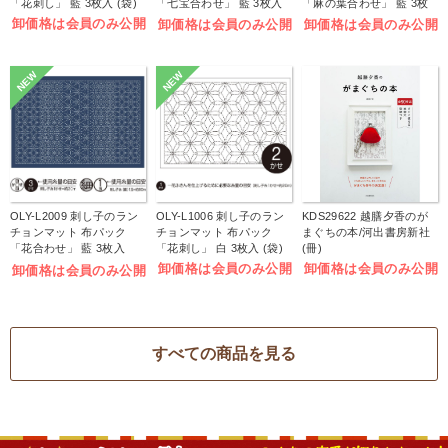
「花刺し」 藍 3枚入 (袋)
「七宝合わせ」 藍 3枚入
「麻の葉合わせ」 藍 3枚
(袋)
入 (袋)
卸価格は会員のみ公開
卸価格は会員のみ公開
卸価格は会員のみ公開
NEW
NEW
OLY-L2009 刺し子のラン
OLY-L1006 刺し子のラン
KDS29622 越膳夕香のが
チョンマット 布パック
チョンマット 布パック
まぐちの本/河出書房新社
「花合わせ」 藍 3枚入
「花刺し」 白 3枚入 (袋)
(冊)
(袋)
卸価格は会員のみ公開
卸価格は会員のみ公開
卸価格は会員のみ公開
すべての商品を見る