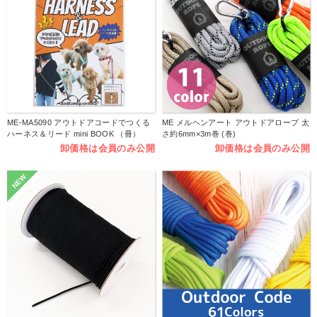
ME-MA5090 アウトドアコードでつくる
ME メルヘンアート アウトドアロープ 太
ハーネス＆リード mini BOOK （冊）
さ約6mm×3m巻 (巻)
卸価格は会員のみ公開
卸価格は会員のみ公開
NEW