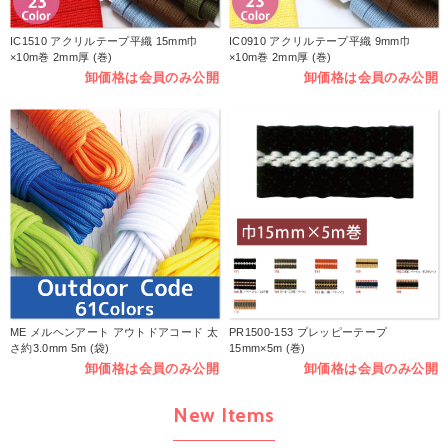
IC1510 アクリルテープ平織 15mm巾
IC0910 アクリルテープ平織 9mm巾
×10m巻 2mm厚 (巻)
×10m巻 2mm厚 (巻)
卸価格は会員のみ公開
卸価格は会員のみ公開
ME メルヘンアート アウトドアコード 太
PR1500-153 プレッピーテープ
さ約3.0mm 5m (袋)
15mm×5m (巻)
卸価格は会員のみ公開
卸価格は会員のみ公開
New Items