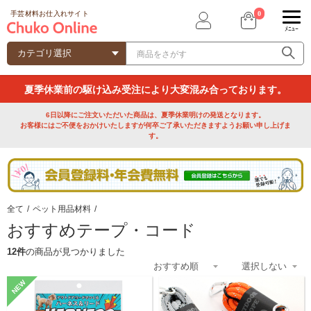
0
手芸材料お仕入れサイト
ﾒﾆｭｰ
夏季休業前の駆け込み受注により大変混み合っております。
6日以降にご注文いただいた商品は、夏季休業明けの発送となります。
お客様にはご不便をおかけいたしますが何卒ご了承いただきますようお願い申し上げま
す。
全て
/
ペット用品材料
/
おすすめテープ・コード
12件
の商品が見つかりました
NEW