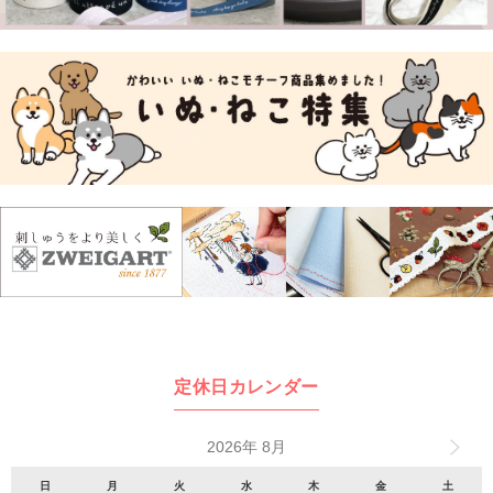
定休日カレンダー
2026年 8月
日
月
火
水
木
金
土