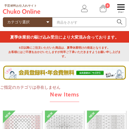
0
手芸材料お仕入れサイト
ﾒﾆｭｰ
夏季休業前の駆け込み受注により大変混み合っております。
6日以降にご注文いただいた商品は、夏季休業明けの発送となります。
お客様にはご不便をおかけいたしますが何卒ご了承いただきますようお願い申し上げま
す。
ご指定のカテゴリは存在しません
New Items
NEW
NEW
NEW