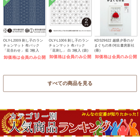
OLY-L2009 刺し子のラン
OLY-L1006 刺し子のラン
KDS29622 越膳夕香のが
チョンマット 布パック
チョンマット 布パック
まぐちの本/河出書房新社
「花合わせ」 藍 3枚入
「花刺し」 白 3枚入 (袋)
(冊)
(袋)
卸価格は会員のみ公開
卸価格は会員のみ公開
卸価格は会員のみ公開
すべての商品を見る