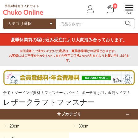
0
手芸材料お仕入れサイト
ﾒﾆｭｰ
夏季休業前の駆け込み受注により大変混み合っております。
6日以降にご注文いただいた商品は、夏季休業明けの発送となります。
お客様にはご不便をおかけいたしますが何卒ご了承いただきますようお願い申し上げま
す。
全て
/
ソーイング資材
/
ファスナー
/
バッグ、ポーチ向け用
/
金属タイプ
/
レザークラフトファスナー
サブカテゴリ
20cm
30cm