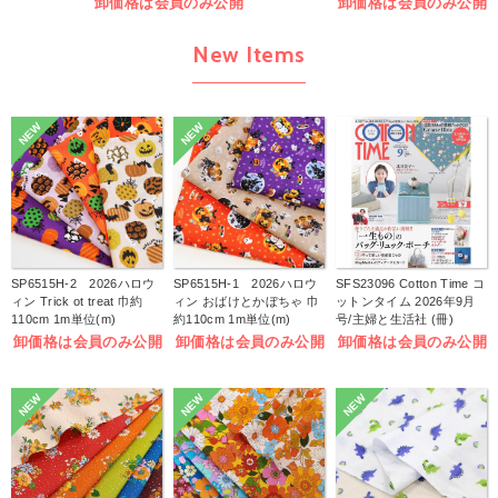
卸価格は会員のみ公開
卸価格は会員のみ公開
New Items
NEW
NEW
SP6515H-2 2026ハロウ
SP6515H-1 2026ハロウ
SFS23096 Cotton Time コ
ィン Trick ot treat 巾約
ィン おばけとかぼちゃ 巾
ットンタイム 2026年9月
110cm 1m単位(m)
約110cm 1m単位(m)
号/主婦と生活社 (冊)
卸価格は会員のみ公開
卸価格は会員のみ公開
卸価格は会員のみ公開
NEW
NEW
NEW