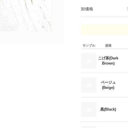
卸価格
サンプル
規格
こげ茶(Dark
Brown)
ベージュ
(Beige)
黒(Black)