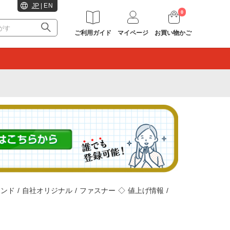
JP
|
EN
0
ご利用ガイド
マイページ
お買い物かご
。
ランド
/
自社オリジナル
/
ファスナー
◇
値上げ情報
/