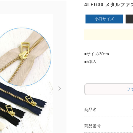
4LFG30 メタルファス
小口サイズ
■サイズ/30cm
■5本入
フ
Next
商品名
商品番号