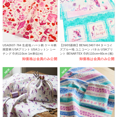
USA2607-764 生成地 ハート柄 ケーキ柄
【26/05新柄】BENA13407-84 ターコイ
雑貨柄 USAプリント USAコットン シー
ズブルー地 ユニコーン パネル USAプリ
チング 巾約110cm 1m単位(m)
ント BENARTEX 巾約110cm×60cm (枚)
卸価格は会員のみ公開
卸価格は会員のみ公開
NEW
NEW