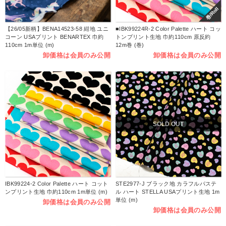
巻/Roll
【26/05新柄】BENA14523-58 紺地 ユニ
■IBK99224R-2 Color Palette ハート コッ
コーン USAプリント BENARTEX 巾約
トンプリント生地 巾約110cm 原反約
110cm 1m単位 (m)
12m巻 (巻)
卸価格は会員のみ公開
卸価格は会員のみ公開
SOLD OUT
IBK99224-2 Color Palette ハート コット
STE2977-J ブラック地 カラフルパステ
ンプリント生地 巾約110cm 1m単位 (m)
ル ハート STELLA USAプリント生地 1m
単位 (m)
卸価格は会員のみ公開
卸価格は会員のみ公開