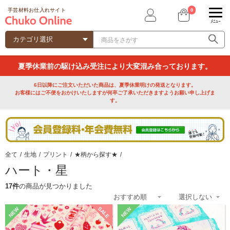
0
手芸材料お仕入れサイト
ﾒﾆｭｰ
夏季休業前の駆け込み受注により大変混み合っております。
6日以降にご注文いただいた商品は、夏季休業明けの発送となります。
お客様にはご不便をおかけいたしますが何卒ご了承いただきますようお願い申し上げま
す。
全て
/
生地
/
プリント
/
★柄から探す★
/
ハート・星
17件
の商品が見つかりました
SALE
NEW
NEW