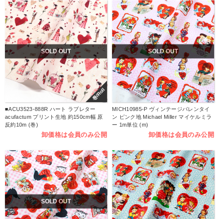
SOLD OUT
SOLD OUT
巻/Roll
■ACU3523-888R ハート ラブレター
MICH10985-P ヴィンテージバレンタイ
acufactum プリント生地 約150cm幅 原
ン ピンク地 Michael Miller マイケルミラ
反約10m (巻)
ー 1m単位 (m)
卸価格は会員のみ公開
卸価格は会員のみ公開
SOLD OUT