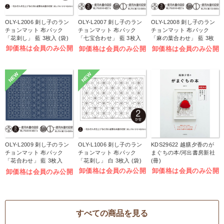
OLY-L2006 刺し子のラン
OLY-L2007 刺し子のラン
OLY-L2008 刺し子のラン
チョンマット 布パック
チョンマット 布パック
チョンマット 布パック
「花刺し」 藍 3枚入 (袋)
「七宝合わせ」 藍 3枚入
「麻の葉合わせ」 藍 3枚
(袋)
入 (袋)
卸価格は会員のみ公開
卸価格は会員のみ公開
卸価格は会員のみ公開
NEW
NEW
OLY-L2009 刺し子のラン
OLY-L1006 刺し子のラン
KDS29622 越膳夕香のが
チョンマット 布パック
チョンマット 布パック
まぐちの本/河出書房新社
「花合わせ」 藍 3枚入
「花刺し」 白 3枚入 (袋)
(冊)
(袋)
卸価格は会員のみ公開
卸価格は会員のみ公開
卸価格は会員のみ公開
すべての商品を見る