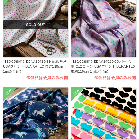
SOLD OUT
【26/05新柄】BENA13413-99 白地 星柄
【26/05新柄】BENA14523-65 パープル
USAプリント BENARTEX 巾約110cm
地 ユニコーン USAプリント BENARTEX
1m単位 (m)
巾約110cm 1m単位 (m)
卸価格は会員のみ公開
卸価格は会員のみ公開
NEW
NEW