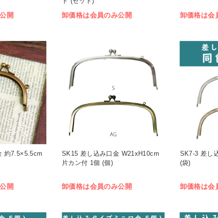
ト (セット)
公開
卸価格は会員のみ公開
卸価格は会
約7.5×5.5cm
SK15 差し込み口金 W21xH10cm
SK7-3 差
片カン付 1個 (個)
(袋)
公開
卸価格は会員のみ公開
卸価格は会