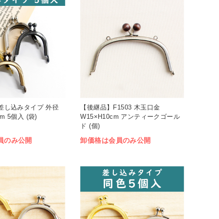
金 差し込みタイプ 外径
【後継品】F1503 木玉口金
m 5個入 (袋)
W15×H10cm アンティークゴール
ド (個)
員のみ公開
卸価格は会員のみ公開