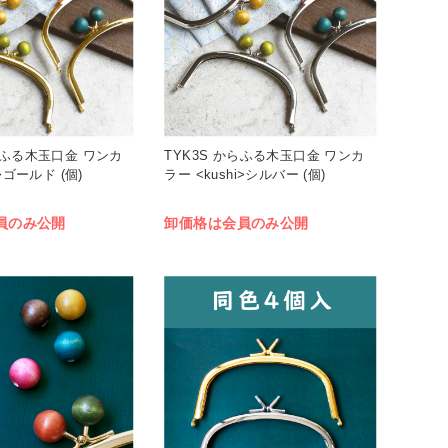
らふる木玉口金 ワンカ
TYK3S からふる木玉口金 ワンカ
i>ゴールド (個)
ラー <kushi>シルバー (個)
員のみ公開
卸価格は会員のみ公開