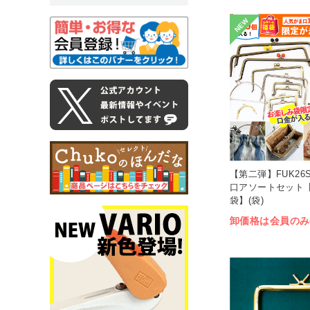
NEW
【第二弾】FUK26S
口アソートセット【
袋】(袋)
卸価格は会員のみ