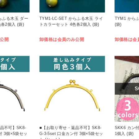
 からふる木玉 ダー
TYM1-LC-SET からふる木玉 ライ
TYM1 から
各2個入 (袋)
トカラーセット 4色各2個入 (袋)
(袋)
公開
卸価格は会員のみ公開
卸価格は会
S
品不可】SK8-
■【お取り寄せ・返品不可】SK8-
SKK6 カン付
ン付 3個×5袋セッ
G-3-5set 口金カン付 3個×5袋セッ
1個入 (袋)