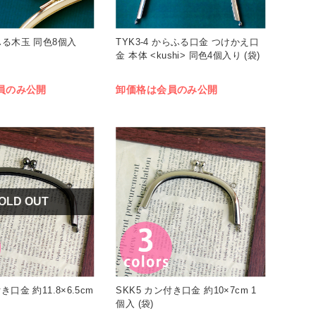
ふる木玉 同色8個入
TYK3-4 からふる口金 つけかえ口
金 本体 <kushi> 同色4個入り (袋)
員のみ公開
卸価格は会員のみ公開
OLD OUT
き口金 約11.8×6.5cm
SKK5 カン付き口金 約10×7cm 1
個入 (袋)