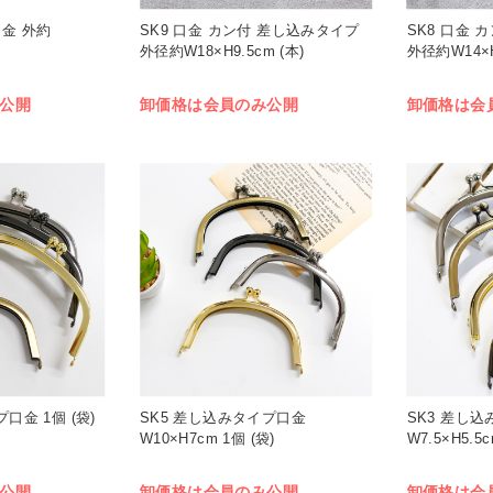
口金 外約
SK9 口金 カン付 差し込みタイプ
SK8 口金 
外径約W18×H9.5cm (本)
外径約W14×H
公開
卸価格は会員のみ公開
卸価格は会
口金 1個 (袋)
SK5 差し込みタイプ口金
SK3 差し
W10×H7cm 1個 (袋)
W7.5×H5.5c
公開
卸価格は会員のみ公開
卸価格は会