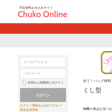
手芸材料お仕入れサイト
全て
/
バッグ材料
次回から自動的にログイン
くし型
ログイン
ログイン情報をお忘れですか？
54件
の商品が見つ
新規会員登録