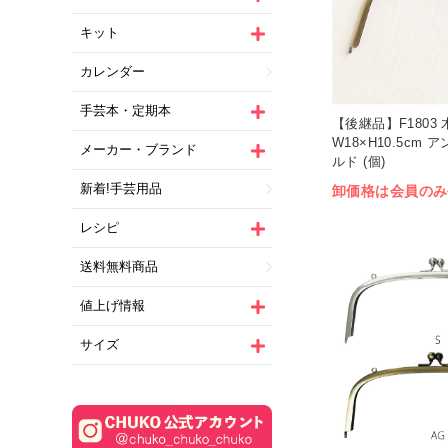
キット
カレンダー
手芸本・定期本
【後継品】F1803
W18×H10.5cm
メーカー・ブランド
ルド (個)
新着!手芸用品
卸価格は会員のみ
レシピ
送料無料商品
値上げ情報
サイズ