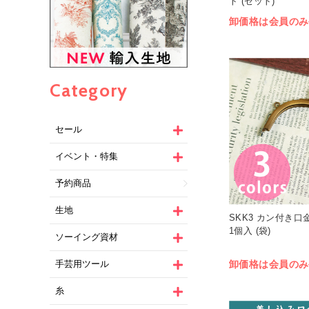
ト (セット)
卸価格は会員のみ
Category
セール
イベント・特集
予約商品
生地
SKK3 カン付き口金 
1個入 (袋)
ソーイング資材
卸価格は会員のみ
手芸用ツール
糸