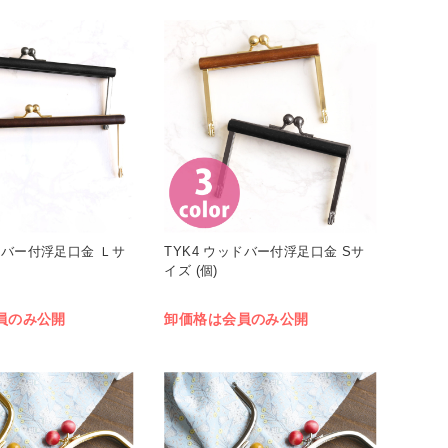
ッドバー付浮足口金 Ｌサ
TYK4 ウッドバー付浮足口金 Sサ
イズ (個)
員のみ公開
卸価格は会員のみ公開