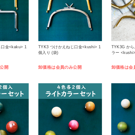
口金<kaku> 1
TYK3 つけかえねじ口金<kushi> 1
TYK3G か
個入り (袋)
ラー <kush
公開
卸価格は会員のみ公開
卸価格は会