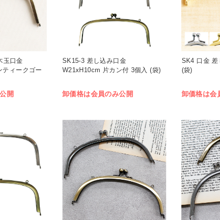
 木玉口金
SK15-3 差し込み口金
SK4 口金 
 アンティークゴー
W21xH10cm 片カン付 3個入 (袋)
(袋)
公開
卸価格は会員のみ公開
卸価格は会