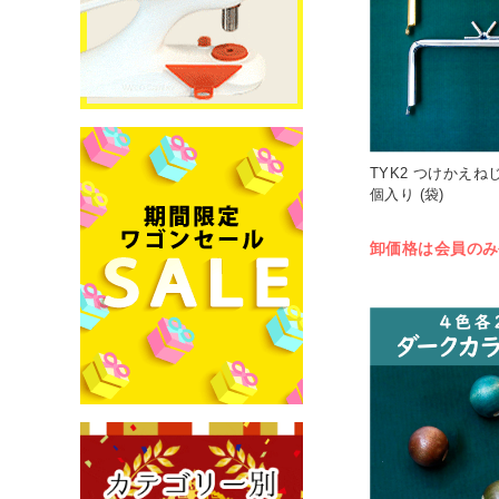
TYK2 つけかえねじ
個入り (袋)
卸価格は会員のみ