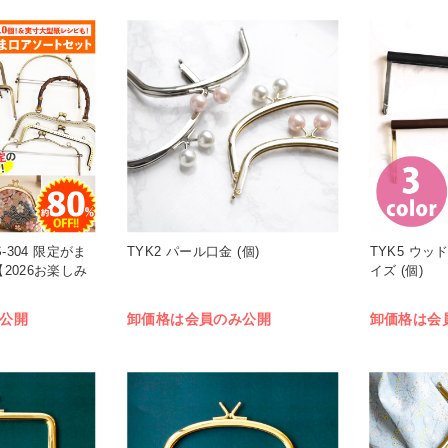
-304 限定がま
TYK2 パール口金 (個)
TYK5 ウ
2026お楽しみ
イズ (個)
公開
卸価格は会員のみ公開
卸価格は会