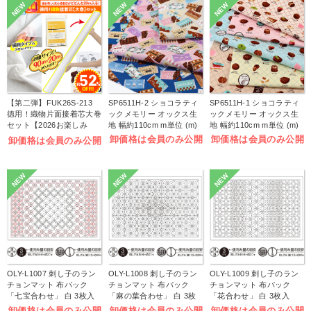
NEW
NEW
NEW
【第二弾】FUK26S-213
SP6511H-2 ショコラティ
SP6511H-1 ショコラティ
徳用！織物片面接着芯大巻
ックメモリー オックス生
ックメモリー オックス生
セット【2026お楽しみ
地 幅約110cm m単位 (m)
地 幅約110cm m単位 (m)
袋】(袋)
卸価格は会員のみ公開
卸価格は会員のみ公開
卸価格は会員のみ公開
NEW
NEW
NEW
OLY-L1007 刺し子のラン
OLY-L1008 刺し子のラン
OLY-L1009 刺し子のラン
チョンマット 布パック
チョンマット 布パック
チョンマット 布パック
「七宝合わせ」 白 3枚入
「麻の葉合わせ」 白 3枚
「花合わせ」 白 3枚入
(袋)
入 (袋)
(袋)
卸価格は会員のみ公開
卸価格は会員のみ公開
卸価格は会員のみ公開