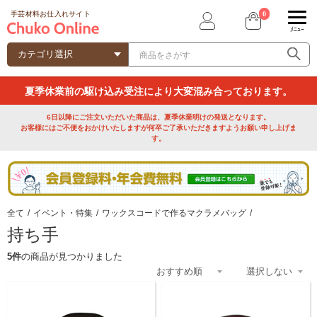
0
手芸材料お仕入れサイト
ﾒﾆｭｰ
夏季休業前の駆け込み受注により大変混み合っております。
6日以降にご注文いただいた商品は、夏季休業明けの発送となります。
お客様にはご不便をおかけいたしますが何卒ご了承いただきますようお願い申し上げま
す。
全て
/
イベント・特集
/
ワックスコードで作るマクラメバッグ
/
持ち手
5件
の商品が見つかりました