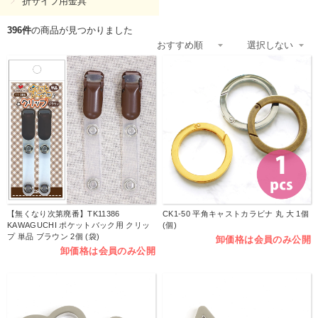
折サイフ用金具
396件
の商品が見つかりました
【無くなり次第廃番】TK11386
CK1-50 平角キャストカラビナ 丸 大 1個
KAWAGUCHI ポケットバック用 クリッ
(個)
プ 単品 ブラウン 2個 (袋)
卸価格は会員のみ公開
卸価格は会員のみ公開