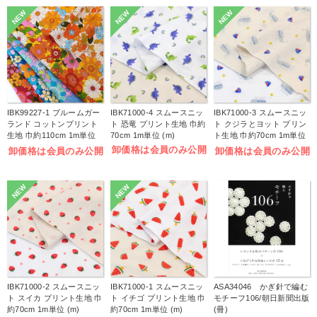
NEW
NEW
NEW
IBK99227-1 ブルームガー
IBK71000-4 スムースニッ
IBK71000-3 スムースニッ
ランド コットンプリント
ト 恐竜 プリント生地 巾約
ト クジラとヨット プリン
生地 巾約110cm 1m単位
70cm 1m単位 (m)
ト生地 巾約70cm 1m単位
(m)
(m)
卸価格は会員のみ公開
卸価格は会員のみ公開
卸価格は会員のみ公開
NEW
NEW
IBK71000-2 スムースニッ
IBK71000-1 スムースニッ
ASA34046 かぎ針で編む
ト スイカ プリント生地 巾
ト イチゴ プリント生地 巾
モチーフ106/朝日新聞出版
約70cm 1m単位 (m)
約70cm 1m単位 (m)
(冊)