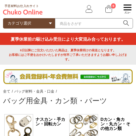
0
手芸材料お仕入れサイト
ﾒﾆｭｰ
夏季休業前の駆け込み受注により大変混み合っております。
6日以降にご注文いただいた商品は、夏季休業明けの発送となります。
お客様にはご不便をおかけいたしますが何卒ご了承いただきますようお願い申し上げま
す。
全て
/
バッグ材料・金具・口金
/
バッグ用金具・カン類・パーツ
ナスカン・手カ
Dカン・角カ
ン・回転カン
ン・丸カン・そ
の他カン類