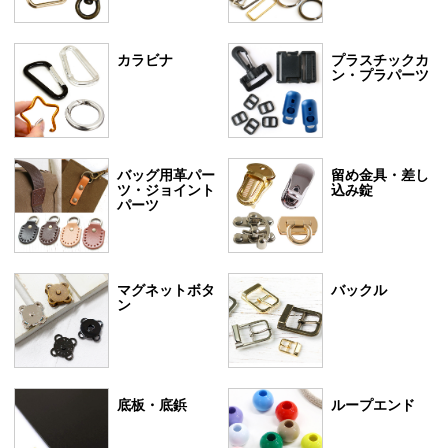
カラビナ
プラスチックカ
ン・プラパーツ
バッグ用革パー
留め金具・差し
ツ・ジョイント
込み錠
パーツ
マグネットボタ
バックル
ン
底板・底鋲
ループエンド