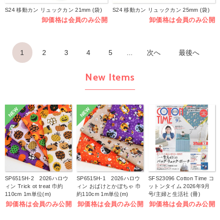
S24 移動カン リュックカン 21mm (袋)
S24 移動カン リュックカン 25mm (袋)
卸価格は会員のみ公開
卸価格は会員のみ公開
1
2
3
4
5
...
次へ
最後へ
New Items
NEW
NEW
SP6515H-2 2026ハロウ
SP6515H-1 2026ハロウ
SFS23096 Cotton Time コ
ィン Trick ot treat 巾約
ィン おばけとかぼちゃ 巾
ットンタイム 2026年9月
110cm 1m単位(m)
約110cm 1m単位(m)
号/主婦と生活社 (冊)
卸価格は会員のみ公開
卸価格は会員のみ公開
卸価格は会員のみ公開