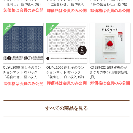
「花刺し」 藍 3枚入 (袋)
「七宝合わせ」 藍 3枚入
「麻の葉合わせ」 藍 3枚
(袋)
入 (袋)
卸価格は会員のみ公開
卸価格は会員のみ公開
卸価格は会員のみ公開
NEW
NEW
OLY-L2009 刺し子のラン
OLY-L1006 刺し子のラン
KDS29622 越膳夕香のが
チョンマット 布パック
チョンマット 布パック
まぐちの本/河出書房新社
「花合わせ」 藍 3枚入
「花刺し」 白 3枚入 (袋)
(冊)
(袋)
卸価格は会員のみ公開
卸価格は会員のみ公開
卸価格は会員のみ公開
すべての商品を見る