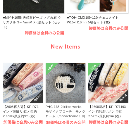
■MIY-H1658 天然石ビーズ さざれ石 ク
■TOH-CMD109-120 チェコメイト
リスタル 3～7mmMIX 6袋セット (セッ
W15×H16mm 5枚セット (枚)
ト)
卸価格は会員のみ公開
卸価格は会員のみ公開
New Items
NEW
NEW
巻/Roll
巻/Roll
【2608再入荷】KF-R71
PHC-133-2 kiitos works
【2608新柄】KF-R71193
インド刺繍リボン 巾約
モザイクブローチ モノク
インド刺繍リボン 巾約
2.1cm×原反約9m (巻)
ローム〈monochrome〉刺
2.5cm×原反約9m (巻)
しゅうキット (袋)
卸価格は会員のみ公開
卸価格は会員のみ公開
卸価格は会員のみ公開