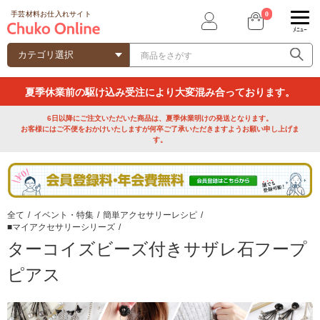
0
手芸材料お仕入れサイト
ﾒﾆｭｰ
夏季休業前の駆け込み受注により大変混み合っております。
6日以降にご注文いただいた商品は、夏季休業明けの発送となります。
お客様にはご不便をおかけいたしますが何卒ご了承いただきますようお願い申し上げま
す。
全て
/
イベント・特集
/
簡単アクセサリーレシピ
/
■マイアクセサリーシリーズ
/
ターコイズビーズ付きサザレ石フープ
ピアス