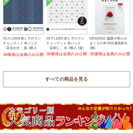
OLY-L2009 刺し子のラン
OLY-L1006 刺し子のラン
KDS29622 越膳夕香のが
チョンマット 布パック
チョンマット 布パック
まぐちの本/河出書房新社
「花合わせ」 藍 3枚入
「花刺し」 白 3枚入 (袋)
(冊)
(袋)
卸価格は会員のみ公開
卸価格は会員のみ公開
卸価格は会員のみ公開
すべての商品を見る