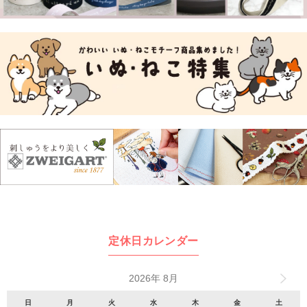
定休日カレンダー
2026年 8月
日
月
火
水
木
金
土