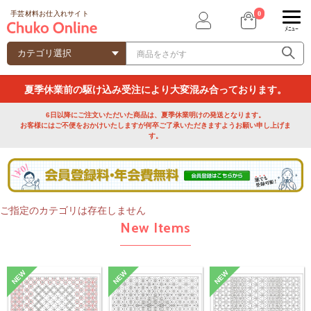
0
手芸材料お仕入れサイト
ﾒﾆｭｰ
夏季休業前の駆け込み受注により大変混み合っております。
6日以降にご注文いただいた商品は、夏季休業明けの発送となります。
お客様にはご不便をおかけいたしますが何卒ご了承いただきますようお願い申し上げま
す。
ご指定のカテゴリは存在しません
New Items
NEW
NEW
NEW