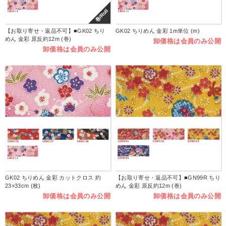
巻/Roll
【お取り寄せ・返品不可】■GK02 ちり
GK02 ちりめん 金彩 1m単位 (m)
めん 金彩 原反約12m (巻)
卸価格は会員のみ公開
卸価格は会員のみ公開
GK02 ちりめん 金彩 カットクロス 約
【お取り寄せ・返品不可】■GN99R ちり
23×33cm (枚)
めん 金彩 原反約12m (巻)
卸価格は会員のみ公開
卸価格は会員のみ公開