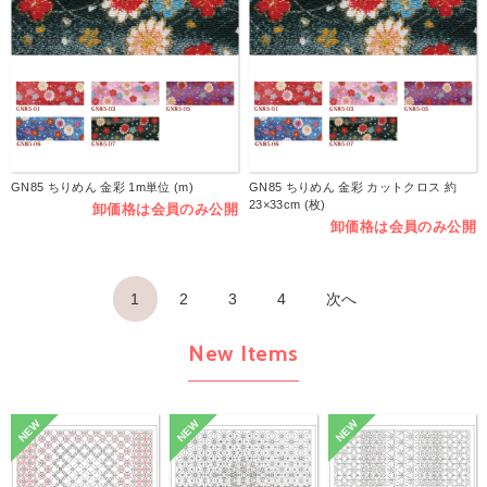
GN85 ちりめん 金彩 1m単位 (m)
GN85 ちりめん 金彩 カットクロス 約
23×33cm (枚)
卸価格は会員のみ公開
卸価格は会員のみ公開
1
2
3
4
次へ
New Items
NEW
NEW
NEW