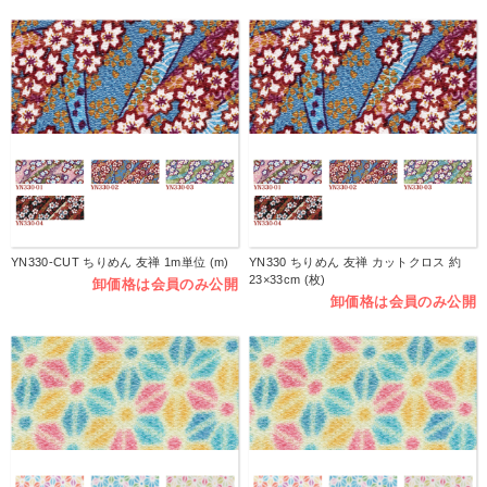
YN330-CUT ちりめん 友禅 1m単位 (m)
YN330 ちりめん 友禅 カットクロス 約
23×33cm (枚)
卸価格は会員のみ公開
卸価格は会員のみ公開