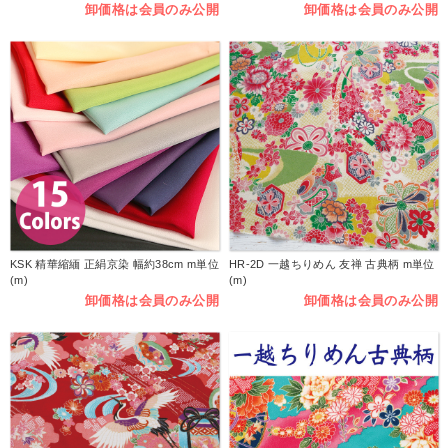
卸価格は会員のみ公開
卸価格は会員のみ公開
KSK 精華縮緬 正絹京染 幅約38cm m単位
HR-2D 一越ちりめん 友禅 古典柄 m単位
(m)
(m)
卸価格は会員のみ公開
卸価格は会員のみ公開