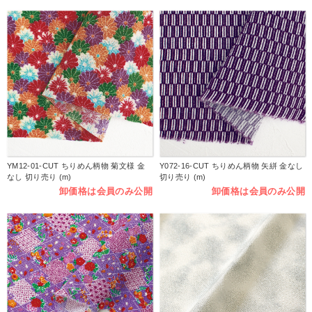
YM12-01-CUT ちりめん柄物 菊文様 金
Y072-16-CUT ちりめん柄物 矢絣 金なし
なし 切り売り (m)
切り売り (m)
卸価格は会員のみ公開
卸価格は会員のみ公開