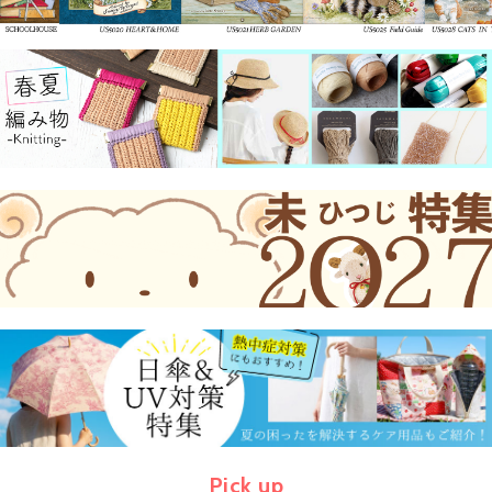
Pick up