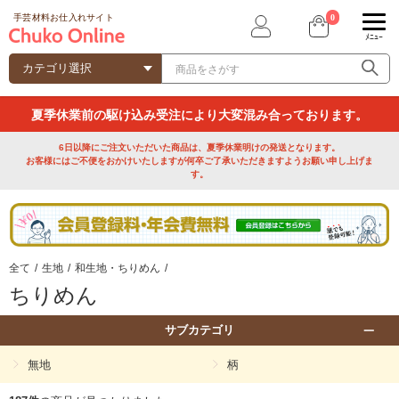
0
手芸材料お仕入れサイト
ﾒﾆｭｰ
夏季休業前の駆け込み受注により大変混み合っております。
6日以降にご注文いただいた商品は、夏季休業明けの発送となります。
お客様にはご不便をおかけいたしますが何卒ご了承いただきますようお願い申し上げま
す。
全て
/
生地
/
和生地・ちりめん
/
ちりめん
サブカテゴリ
無地
柄