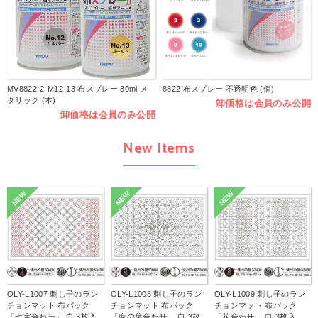
MV8822-2-M12-13 布スプレー 80ml メ
8822 布スプレー 不透明色 (個)
タリック (本)
卸価格は会員のみ公開
卸価格は会員のみ公開
New Items
NEW
NEW
NEW
OLY-L1007 刺し子のラン
OLY-L1008 刺し子のラン
OLY-L1009 刺し子のラン
チョンマット 布パック
チョンマット 布パック
チョンマット 布パック
「七宝合わせ」 白 3枚入
「麻の葉合わせ」 白 3枚
「花合わせ」 白 3枚入