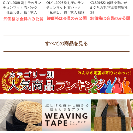
OLY-L2009 刺し子のラン
OLY-L1006 刺し子のラン
KDS29622 越膳夕香のが
チョンマット 布パック
チョンマット 布パック
まぐちの本/河出書房新社
「花合わせ」 藍 3枚入
「花刺し」 白 3枚入 (袋)
(冊)
(袋)
卸価格は会員のみ公開
卸価格は会員のみ公開
卸価格は会員のみ公開
すべての商品を見る