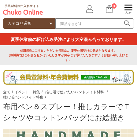
0
手芸材料お仕入れサイト
ﾒﾆｭｰ
夏季休業前の駆け込み受注により大変混み合っております。
6日以降にご注文いただいた商品は、夏季休業明けの発送となります。
お客様にはご不便をおかけいたしますが何卒ご了承いただきますようお願い申し上げま
す。
全て
/
イベント・特集
/
-推し活で使いたいハンドメイド材料-
/
推し活ハンドメイド特集
/
布用ペン＆スプレー！推しカラーでＴ
シャツやコットンバッグにお絵描き