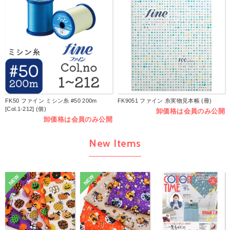
FK50 ファイン ミシン糸 #50 200m
FK9051 ファイン 糸実物見本帳 (冊)
[Col.1-212] (個)
卸価格は会員のみ公開
卸価格は会員のみ公開
New Items
NEW
NEW