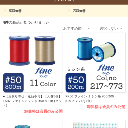
800m巻
200m巻
4件
の商品が見つかりました
■【お取り寄せ・返品不可】【大巻3個】
FK50 ファイン ミシン糸 #50 200m
FK47 ファインミシン糸 #50 800m (セッ
[Col.217-773] (個)
ト)
卸価格は会員のみ公開
卸価格は会員のみ公開