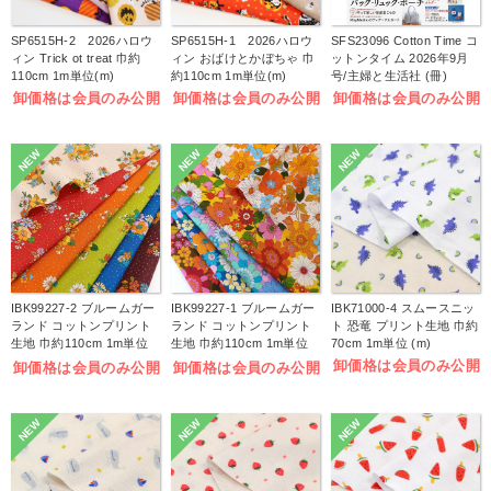
SP6515H-2 2026ハロウ
SP6515H-1 2026ハロウ
SFS23096 Cotton Time コ
ィン Trick ot treat 巾約
ィン おばけとかぼちゃ 巾
ットンタイム 2026年9月
110cm 1m単位(m)
約110cm 1m単位(m)
号/主婦と生活社 (冊)
卸価格は会員のみ公開
卸価格は会員のみ公開
卸価格は会員のみ公開
NEW
NEW
NEW
IBK99227-2 ブルームガー
IBK99227-1 ブルームガー
IBK71000-4 スムースニッ
ランド コットンプリント
ランド コットンプリント
ト 恐竜 プリント生地 巾約
生地 巾約110cm 1m単位
生地 巾約110cm 1m単位
70cm 1m単位 (m)
(m)
(m)
卸価格は会員のみ公開
卸価格は会員のみ公開
卸価格は会員のみ公開
NEW
NEW
NEW