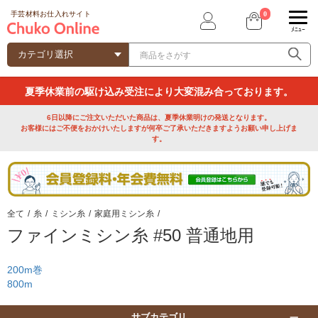
0
手芸材料お仕入れサイト
ﾒﾆｭｰ
夏季休業前の駆け込み受注により大変混み合っております。
6日以降にご注文いただいた商品は、夏季休業明けの発送となります。
お客様にはご不便をおかけいたしますが何卒ご了承いただきますようお願い申し上げま
す。
全て
/
糸
/
ミシン糸
/
家庭用ミシン糸
/
ファインミシン糸 #50 普通地用
200m巻
800m
サブカテゴリ