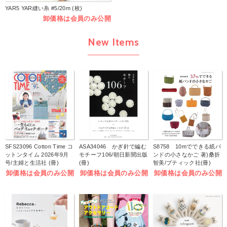
YAR5 YAR縫い糸 #5/20m (枚)
卸価格は会員のみ公開
New Items
SFS23096 Cotton Time コ
ASA34046 かぎ針で編む
S8758 10mでできる紙バ
ットンタイム 2026年9月
モチーフ106/朝日新聞出版
ンドの小さなかご 著)桑折
号/主婦と生活社 (冊)
(冊)
智美/ブティック社(冊)
卸価格は会員のみ公開
卸価格は会員のみ公開
卸価格は会員のみ公開