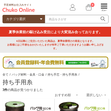
0
手芸材料お仕入れサイト
ﾒﾆｭｰ
夏季休業前の駆け込み受注により大変混み合っております。
6日以降にご注文いただいた商品は、夏季休業明けの発送となります。
お客様にはご不便をおかけいたしますが何卒ご了承いただきますようお願い申し上げま
す。
全て
/
バッグ材料・金具・口金
/
持ち手芯・持ち手用糸
/
持ち手用糸
3件
の商品が見つかりました