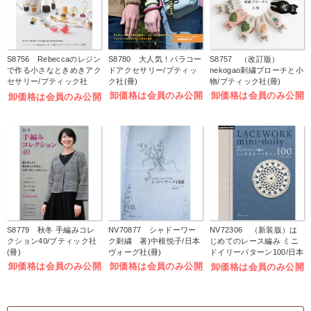
S8756 Rebeccaのレジン
S8780 大人気！パラコー
S8757 （改訂版）
で作る小さなときめきアク
ドアクセサリー/ブティッ
nekogao刺繍ブローチと小
セサリー/ブティック社
ク社(冊)
物/ブティック社(冊)
(冊)
卸価格は会員のみ公開
卸価格は会員のみ公開
卸価格は会員のみ公開
S8779 秋冬 手編みコレ
NV70877 シャドーワー
NV72306 （新装版）は
クション40/ブティック社
ク刺繍 著)中根悦子/日本
じめてのレース編み ミニ
(冊)
ヴォーグ社(冊)
ドイリーパターン100/日本
ヴォーグ社(冊)
卸価格は会員のみ公開
卸価格は会員のみ公開
卸価格は会員のみ公開