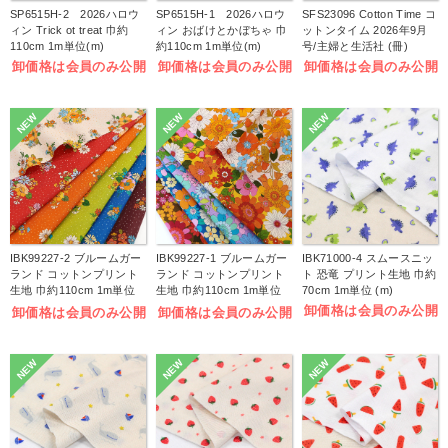
SP6515H-2 2026ハロウ
SP6515H-1 2026ハロウ
SFS23096 Cotton Time コ
ィン Trick ot treat 巾約
ィン おばけとかぼちゃ 巾
ットンタイム 2026年9月
110cm 1m単位(m)
約110cm 1m単位(m)
号/主婦と生活社 (冊)
卸価格は会員のみ公開
卸価格は会員のみ公開
卸価格は会員のみ公開
NEW
NEW
NEW
IBK99227-2 ブルームガー
IBK99227-1 ブルームガー
IBK71000-4 スムースニッ
ランド コットンプリント
ランド コットンプリント
ト 恐竜 プリント生地 巾約
生地 巾約110cm 1m単位
生地 巾約110cm 1m単位
70cm 1m単位 (m)
(m)
(m)
卸価格は会員のみ公開
卸価格は会員のみ公開
卸価格は会員のみ公開
NEW
NEW
NEW