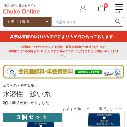
0
手芸材料お仕入れサイト
ﾒﾆｭｰ
夏季休業前の駆け込み受注により大変混み合っております。
6日以降にご注文いただいた商品は、夏季休業明けの発送となります。
お客様にはご不便をおかけいたしますが何卒ご了承いただきますようお願い申し上げま
す。
全て
/
糸
/
特殊な糸
/
水溶性 縫い糸
2件
の商品が見つかりました