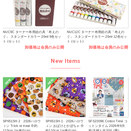
NUC9C ターナー布用絵の具「布えの
NUC12C ターナー布用絵の具「布えの
ぐ」 スタンダードカラー 20ml 9色セッ
ぐ」 スタンダードカラー 20ml 12色セッ
ト (セット)
ト (セット)
卸価格は会員のみ公開
卸価格は会員のみ公開
New Items
NEW
NEW
SP6515H-2 2026ハロウ
SP6515H-1 2026ハロウ
SFS23096 Cotton Time コ
ィン Trick ot treat 巾約
ィン おばけとかぼちゃ 巾
ットンタイム 2026年9月
110cm 1m単位(m)
約110cm 1m単位(m)
号/主婦と生活社 (冊)