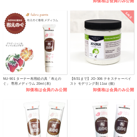
卸価格は会員のみ公開
SALE
NU-901 ターナー布用絵の具「布えの
【8/31まで】JO-306 テキスチャーペイ
ぐ」 専用メディウム 20ml (本)
スト モデリング剤 11oz (個)
卸価格は会員のみ公開
卸価格は会員のみ公開