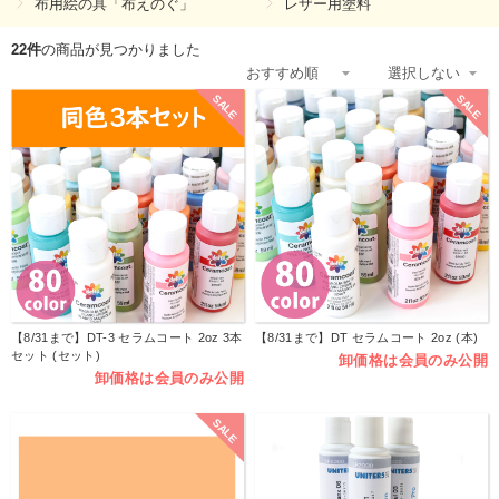
布用絵の具「布えのぐ」
レザー用塗料
22件
の商品が見つかりました
SALE
SALE
【8/31まで】DT-3 セラムコート 2oz 3本
【8/31まで】DT セラムコート 2oz (本)
セット (セット)
卸価格は会員のみ公開
卸価格は会員のみ公開
SALE