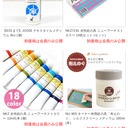
【8/31まで】JO305 テキスタイルメディ
NKZ7191 水性絵の具 ニューアーチスト
ウム 8oz (個)
カラー 18色セット (セット)
卸価格は会員のみ公開
卸価格は会員のみ公開
NKZ 水性絵の具 ニューアーチストカラ
NU-905 ターナー布用絵の具「布えの
ー 12ml/1本 (個)
ぐ」 シルクスクリーンメディウム 100ml
(本)
卸価格は会員のみ公開