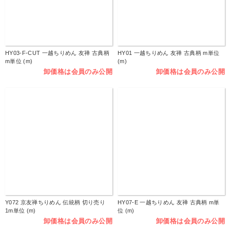
HY03-F-CUT 一越ちりめん 友禅 古典柄
HY01 一越ちりめん 友禅 古典柄 m単位
m単位 (m)
(m)
卸価格は会員のみ公開
卸価格は会員のみ公開
Y072 京友禅ちりめん 伝統柄 切り売り
HY07-E 一越ちりめん 友禅 古典柄 m単
1m単位 (m)
位 (m)
卸価格は会員のみ公開
卸価格は会員のみ公開