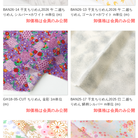
BAN26-14 干支ちりめん2026 午 二越ち
BAN26-13 干支ちりめん2026 午 二越ち
りめん シルバー×ホワイト m単位 (m)
りめん ゴールド×ホワイト m単位 (m)
卸価格は会員のみ公開
卸価格は会員のみ公開
GH18-05-CUT ちりめん 金彩 1m単位
BAN25-17 干支ちりめん2025 巳 二越ち
(m)
りめん 鱗柄シルバー m単位 (m)
卸価格は会員のみ公開
卸価格は会員のみ公開