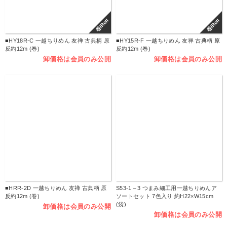
巻/Roll
巻/Roll
■HY18R-C 一越ちりめん 友禅 古典柄 原
■HY15R-F 一越ちりめん 友禅 古典柄 原
反約12m (巻)
反約12m (巻)
卸価格は会員のみ公開
卸価格は会員のみ公開
■HRR-2D 一越ちりめん 友禅 古典柄 原
S53-1～3 つまみ細工用一越ちりめんア
反約12m (巻)
ソートセット 7色入り 約H22×W15cm
(袋)
卸価格は会員のみ公開
卸価格は会員のみ公開