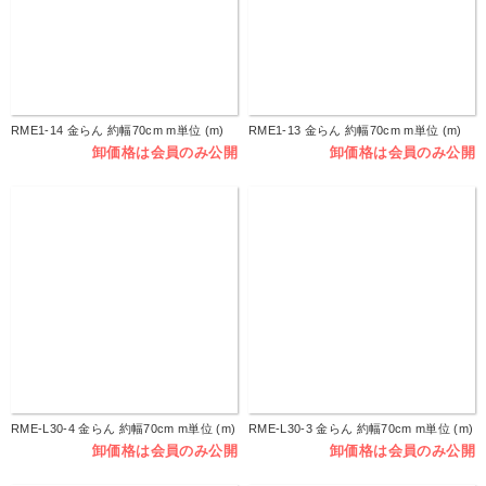
RME1-14 金らん 約幅70cm m単位 (m)
RME1-13 金らん 約幅70cm m単位 (m)
卸価格は会員のみ公開
卸価格は会員のみ公開
RME-L30-4 金らん 約幅70cm m単位 (m)
RME-L30-3 金らん 約幅70cm m単位 (m)
卸価格は会員のみ公開
卸価格は会員のみ公開