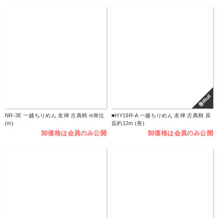
巻/Roll
NR-3E 一越ちりめん 友禅 古典柄 m単位
■HY19R-A 一越ちりめん 友禅 古典柄 原
(m)
反約12m (巻)
卸価格は会員のみ公開
卸価格は会員のみ公開