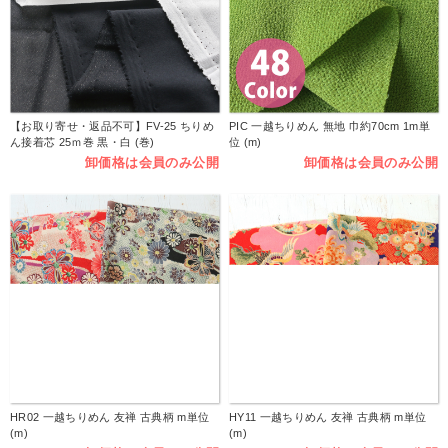
【お取り寄せ・返品不可】FV-25 ちりめ
PIC 一越ちりめん 無地 巾約70cm 1m単
ん接着芯 25ｍ巻 黒・白 (巻)
位 (m)
卸価格は会員のみ公開
卸価格は会員のみ公開
HR02 一越ちりめん 友禅 古典柄 m単位
HY11 一越ちりめん 友禅 古典柄 m単位
(m)
(m)