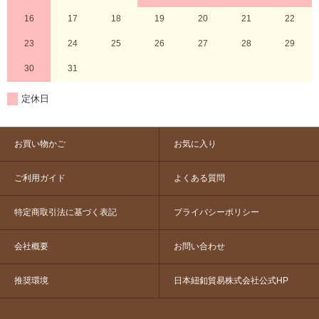
16
17
18
19
20
21
22
23
24
25
26
27
28
29
30
31
定休日
お買い物かご
お気に入り
ご利用ガイド
よくある質問
特定商取引法に基づく表記
プライバシーポリシー
会社概要
お問い合わせ
推奨環境
日本紐釦貿易株式会社公式HP