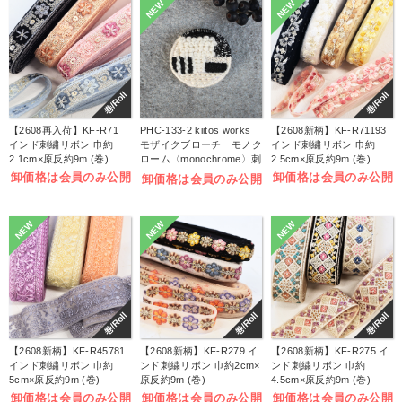
NEW
NEW
巻/Roll
巻/Roll
【2608再入荷】KF-R71
PHC-133-2 kiitos works
【2608新柄】KF-R71193
インド刺繍リボン 巾約
モザイクブローチ モノク
インド刺繍リボン 巾約
2.1cm×原反約9m (巻)
ローム〈monochrome〉刺
2.5cm×原反約9m (巻)
しゅうキット (袋)
卸価格は会員のみ公開
卸価格は会員のみ公開
卸価格は会員のみ公開
NEW
NEW
NEW
巻/Roll
巻/Roll
巻/Roll
【2608新柄】KF-R45781
【2608新柄】KF-R279 イ
【2608新柄】KF-R275 イ
インド刺繍リボン 巾約
ンド刺繍リボン 巾約2cm×
ンド刺繍リボン 巾約
5cm×原反約9m (巻)
原反約9m (巻)
4.5cm×原反約9m (巻)
卸価格は会員のみ公開
卸価格は会員のみ公開
卸価格は会員のみ公開