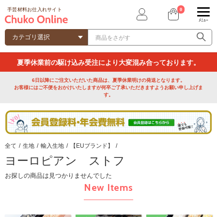
0
手芸材料お仕入れサイト
ﾒﾆｭｰ
夏季休業前の駆け込み受注により大変混み合っております。
6日以降にご注文いただいた商品は、夏季休業明けの発送となります。
お客様にはご不便をおかけいたしますが何卒ご了承いただきますようお願い申し上げま
す。
全て
/
生地
/
輸入生地
/
【EUブランド】
/
ヨーロピアン ストフ
お探しの商品は見つかりませんでした
New Items