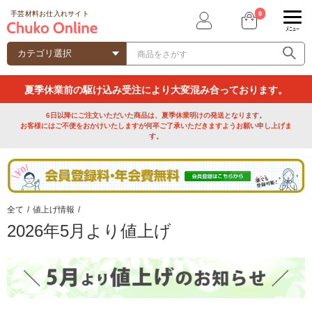
0
手芸材料お仕入れサイト
ﾒﾆｭｰ
夏季休業前の駆け込み受注により大変混み合っております。
6日以降にご注文いただいた商品は、夏季休業明けの発送となります。
お客様にはご不便をおかけいたしますが何卒ご了承いただきますようお願い申し上げま
す。
全て
/
値上げ情報
/
2026年5月より値上げ