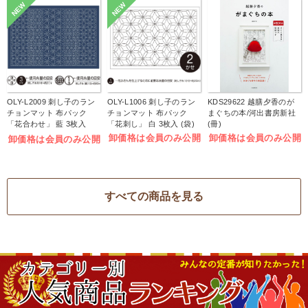
NEW
NEW
OLY-L2009 刺し子のラン
OLY-L1006 刺し子のラン
KDS29622 越膳夕香のが
チョンマット 布パック
チョンマット 布パック
まぐちの本/河出書房新社
「花合わせ」 藍 3枚入
「花刺し」 白 3枚入 (袋)
(冊)
(袋)
卸価格は会員のみ公開
卸価格は会員のみ公開
卸価格は会員のみ公開
すべての商品を見る