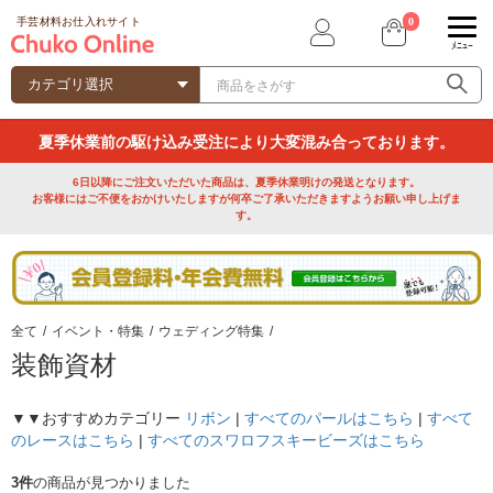
0
手芸材料お仕入れサイト
ﾒﾆｭｰ
夏季休業前の駆け込み受注により大変混み合っております。
6日以降にご注文いただいた商品は、夏季休業明けの発送となります。
お客様にはご不便をおかけいたしますが何卒ご了承いただきますようお願い申し上げま
す。
全て
/
イベント・特集
/
ウェディング特集
/
装飾資材
▼▼おすすめカテゴリー
リボン
|
すべてのパールはこちら
|
すべて
のレースはこちら
|
すべてのスワロフスキービーズはこちら
3件
の商品が見つかりました