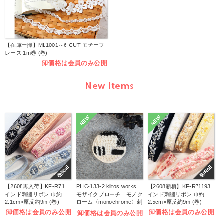
【在庫一掃】ML1001～6-CUT モチーフ
レース 1m巻 (巻)
卸価格は会員のみ公開
New Items
NEW
NEW
巻/Roll
巻/Roll
【2608再入荷】KF-R71
PHC-133-2 kiitos works
【2608新柄】KF-R71193
インド刺繍リボン 巾約
モザイクブローチ モノク
インド刺繍リボン 巾約
2.1cm×原反約9m (巻)
ローム〈monochrome〉刺
2.5cm×原反約9m (巻)
しゅうキット (袋)
卸価格は会員のみ公開
卸価格は会員のみ公開
卸価格は会員のみ公開