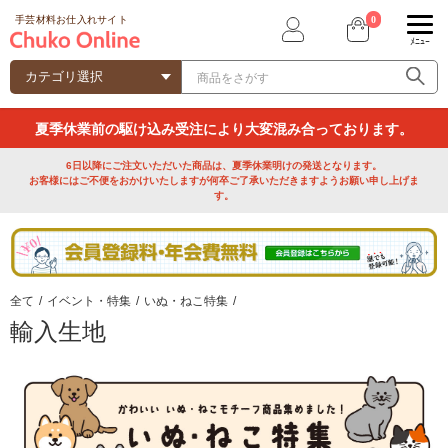
0
手芸材料お仕入れサイト
ﾒﾆｭｰ
夏季休業前の駆け込み受注により大変混み合っております。
6日以降にご注文いただいた商品は、夏季休業明けの発送となります。
お客様にはご不便をおかけいたしますが何卒ご了承いただきますようお願い申し上げま
す。
全て
/
イベント・特集
/
いぬ・ねこ特集
/
輸入生地