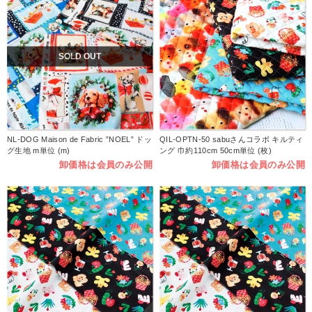
SOLD OUT
NL-DOG Maison de Fabric ”NOEL” ドッ
QIL-OPTN-50 sabuさんコラボ キルティ
グ生地 m単位 (m)
ング 巾約110cm 50cm単位 (枚)
卸価格は会員のみ公開
卸価格は会員のみ公開