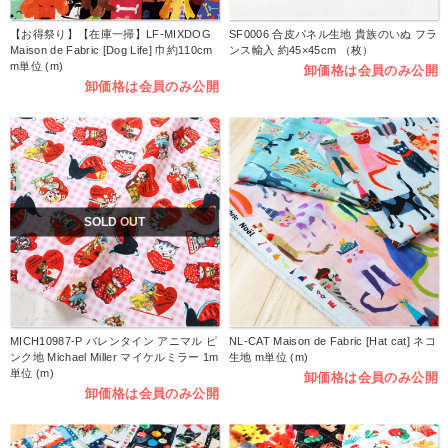
【お得祭り】【在庫一掃】LF-MIXDOG
SF0006 合皮パネル生地 貴族のいぬ フラ
Maison de Fabric [Dog Life] 巾約110cm
ンス輸入 約45×45cm （枚）
m単位 (m)
卸価格は会員のみ公開
卸価格は会員のみ公開
SOLD OUT
MICH10987-P バレンタイン アニマル ピ
NL-CAT Maison de Fabric [Hat cat] ネコ
ンク地 Michael Miller マイケルミラー 1m
生地 m単位 (m)
単位 (m)
卸価格は会員のみ公開
卸価格は会員のみ公開