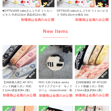
巻/Roll
■OPTN103R sabuさんコラボ リトルハ
OPTN103 sabuさんコラボ リトルハピネ
ピネス 巾約110cm 原反約12m (巻)
ス 巾約110cm m単位 (m)
卸価格は会員のみ公開
卸価格は会員のみ公開
New Items
NEW
NEW
巻/Roll
巻/Roll
【2608再入荷】KF-R71
PHC-133-2 kiitos works
【2608新柄】KF-R71193
インド刺繍リボン 巾約
モザイクブローチ モノク
インド刺繍リボン 巾約
2.1cm×原反約9m (巻)
ローム〈monochrome〉刺
2.5cm×原反約9m (巻)
しゅうキット (袋)
卸価格は会員のみ公開
卸価格は会員のみ公開
卸価格は会員のみ公開
NEW
NEW
NEW