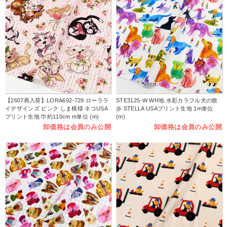
【2607再入荷】LORA692-729 ローララ
STE3125-W WH地 水彩カラフル犬の散
イデザインズ ピンク しま模様 ネコUSA
歩 STELLA USAプリント生地 1m単位
プリント生地 巾約110cm m単位 (m)
(m)
卸価格は会員のみ公開
卸価格は会員のみ公開