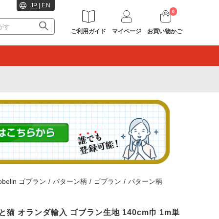
JP
|
EN
0
ご利用ガイド
マイページ
お買い物かご
。
obelin ゴブラン
/
パターン柄
/
ゴブラン
/
パターン柄
S 花と猫 オランダ輸入 ゴブラン生地 140cm巾 1m単