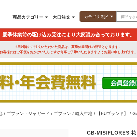
商品カテゴリー
大口注文
夏季休業前の駆け込み受注により大変混み合っております。
6日以降にご注文いただいた商品は、夏季休業明けの発送となります。
お客様にはご不便をおかけいたしますが何卒ご了承いただきますようお願い申し上げます
地
/
ゴブラン・ジャガード
/
ゴブラン
/
輸入生地
/
【EUブランド】
/
G
GB-MISIFLORE