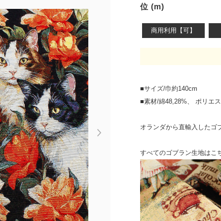
位 (m)
商用利用【可】
■サイズ/巾約140cm
■素材/綿48,28%、 ポリエステル
オランダから直輸入したゴ
Next
すべてのゴブラン生地はこ