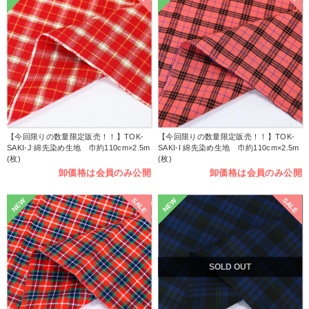
【今回限りの数量限定販売！！】TOK-
【今回限りの数量限定販売！！】TOK-
SAKI-J 綿先染め生地 巾約110cm×2.5m
SAKI-I 綿先染め生地 巾約110cm×2.5m
(枚)
(枚)
卸価格は会員のみ公開
卸価格は会員のみ公開
SALE
SALE
NEW
NEW
SOLD OUT