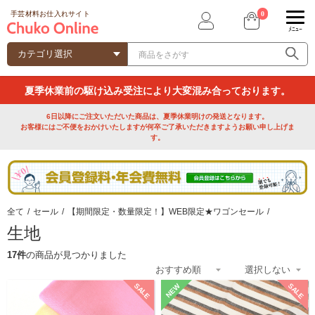
0
手芸材料お仕入れサイト
ﾒﾆｭｰ
夏季休業前の駆け込み受注により大変混み合っております。
6日以降にご注文いただいた商品は、夏季休業明けの発送となります。
お客様にはご不便をおかけいたしますが何卒ご了承いただきますようお願い申し上げま
す。
全て
/
セール
/
【期間限定・数量限定！】WEB限定★ワゴンセール
/
生地
17件
の商品が見つかりました
SALE
SALE
NEW