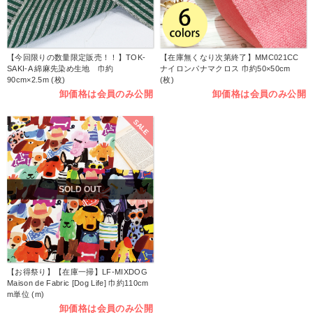
【今回限りの数量限定販売！！】TOK-
【在庫無くなり次第終了】MMC021CC
SAKI-A 綿麻先染め生地 巾約
ナイロンパナマクロス 巾約50×50cm
90cm×2.5m (枚)
(枚)
卸価格は会員のみ公開
卸価格は会員のみ公開
SALE
SOLD OUT
【お得祭り】【在庫一掃】LF-MIXDOG
Maison de Fabric [Dog Life] 巾約110cm
m単位 (m)
卸価格は会員のみ公開