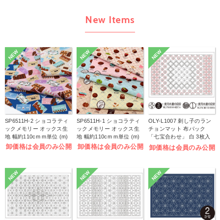
New Items
NEW
NEW
NEW
SP6511H-2 ショコラティ
SP6511H-1 ショコラティ
OLY-L1007 刺し子のラン
ックメモリー オックス生
ックメモリー オックス生
チョンマット 布パック
地 幅約110cm m単位 (m)
地 幅約110cm m単位 (m)
「七宝合わせ」 白 3枚入
(袋)
卸価格は会員のみ公開
卸価格は会員のみ公開
卸価格は会員のみ公開
NEW
NEW
NEW