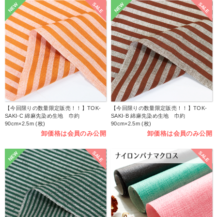
SALE
SALE
NEW
NEW
【今回限りの数量限定販売！！】TOK-
【今回限りの数量限定販売！！】TOK-
SAKI-C 綿麻先染め生地 巾約
SAKI-B 綿麻先染め生地 巾約
90cm×2.5m (枚)
90cm×2.5m (枚)
卸価格は会員のみ公開
卸価格は会員のみ公開
SALE
SALE
NEW