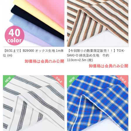
【8/31まで】B29000 オックス生地 1m単
【今回限りの数量限定販売！！】TOK-
位 (m)
SAKI-O 綿先染め生地 巾約
110cm×2.5m (枚)
卸価格は会員のみ公開
卸価格は会員のみ公開
SALE
SALE
NEW
NEW