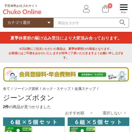
0
手芸材料お仕入れサイト
ﾒﾆｭｰ
夏季休業前の駆け込み受注により大変混み合っております。
6日以降にご注文いただいた商品は、夏季休業明けの発送となります。
お客様にはご不便をおかけいたしますが何卒ご了承いただきますようお願い申し上げま
す。
全て
/
ソーイング資材
/
ホック・スナップ
/
金属スナップ
/
ジーンズボタン
2件
の商品が見つかりました