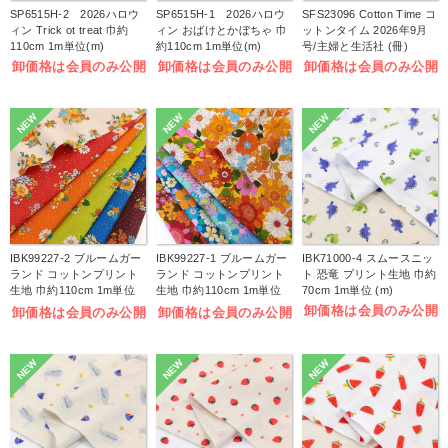
SP6515H-2 2026ハロウ
SP6515H-1 2026ハロウ
SFS23096 Cotton Time コ
ィン Trick ot treat 巾約
ィン おばけとかぼちゃ 巾
ットンタイム 2026年9月
110cm 1m単位(m)
約110cm 1m単位(m)
号/主婦と生活社 (冊)
卸価格は会員のみ公開
卸価格は会員のみ公開
卸価格は会員のみ公開
NEW
NEW
NEW
IBK99227-2 ブルームガー
IBK99227-1 ブルームガー
IBK71000-4 スムースニッ
ランド コットンプリント
ランド コットンプリント
ト 恐竜 プリント生地 巾約
生地 巾約110cm 1m単位
生地 巾約110cm 1m単位
70cm 1m単位 (m)
(m)
(m)
卸価格は会員のみ公開
卸価格は会員のみ公開
卸価格は会員のみ公開
NEW
NEW
NEW