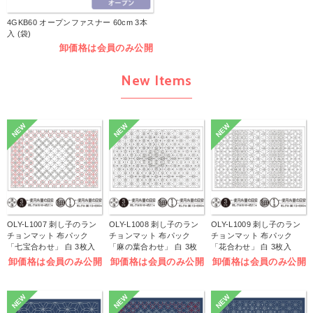
4GKB60 オープンファスナー 60cm 3本
入 (袋)
卸価格は会員のみ公開
New Items
NEW
NEW
NEW
OLY-L1007 刺し子のラン
OLY-L1008 刺し子のラン
OLY-L1009 刺し子のラン
チョンマット 布パック
チョンマット 布パック
チョンマット 布パック
「七宝合わせ」 白 3枚入
「麻の葉合わせ」 白 3枚
「花合わせ」 白 3枚入
(袋)
入 (袋)
(袋)
卸価格は会員のみ公開
卸価格は会員のみ公開
卸価格は会員のみ公開
NEW
NEW
NEW