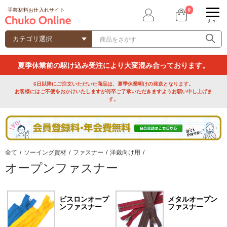
0
手芸材料お仕入れサイト
ﾒﾆｭｰ
夏季休業前の駆け込み受注により大変混み合っております。
6日以降にご注文いただいた商品は、夏季休業明けの発送となります。
お客様にはご不便をおかけいたしますが何卒ご了承いただきますようお願い申し上げま
す。
全て
/
ソーイング資材
/
ファスナー
/
洋裁向け用
/
オープンファスナー
ビスロンオープ
メタルオープン
ンファスナー
ファスナー