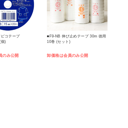
5 アピコテープ
■F9-NB 伸び止めテープ 30m 徳用
(個)
10巻 (セット)
員のみ公開
卸価格は会員のみ公開