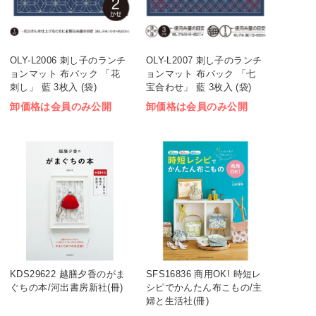
OLY-L2006 刺し子のランチ
OLY-L2007 刺し子のランチ
ョンマット 布パック 「花
ョンマット 布パック 「七
刺し」 藍 3枚入 (袋)
宝合わせ」 藍 3枚入 (袋)
卸価格は会員のみ公開
卸価格は会員のみ公開
KDS29622 越膳夕香のがま
SFS16836 商用OK! 時短レ
ぐちの本/河出書房新社(冊)
シピでかんたん布こもの/主
婦と生活社(冊)