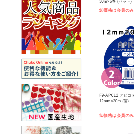
30m×5巻 (セット)
卸価格は会員のみ
F9-APC12 アピ
12mm×20m (個)
卸価格は会員のみ