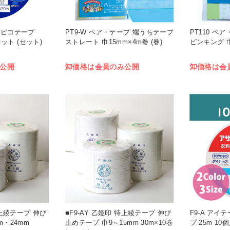
0 アピコテープ
PT9-W ペア・テープ 端うちテープ
PT110 ペ
セット (セット)
ストレート 巾15mm×4m巻 (巻)
ピンキング 巾
公開
卸価格は会員のみ公開
卸価格は会
特上綾テープ 伸び
■F9-AY 乙姫印 特上綾テープ 伸び
F9-A アイ
m・24mm
止めテープ 巾9～15mm 30m×10巻
プ 25m 10個