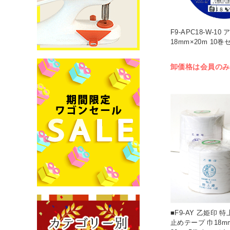
F9-APC18-W-1
18mm×20m 10巻
卸価格は会員のみ
■F9-AY 乙姫印 
止めテープ 巾18m