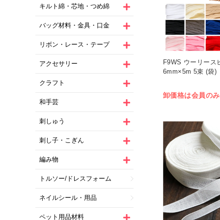
キルト綿・芯地・つめ綿
バッグ材料・金具・口金
リボン・レース・テープ
F9WS ウーリー
アクセサリー
6mm×5m 5束 (袋)
クラフト
卸価格は会員のみ
和手芸
刺しゅう
刺し子・こぎん
編み物
トルソー/ドレスフォーム
ネイルシール・用品
ペット用品材料