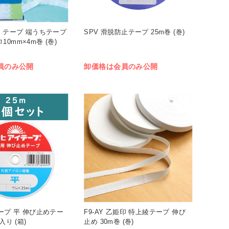
ア・テープ 端うちテープ
SPV 滑脱防止テープ 25m巻 (巻)
10mm×4m巻 (巻)
員のみ公開
卸価格は会員のみ公開
テープ 平 伸び止めテー
F9-AY 乙姫印 特上綾テープ 伸び
入り (箱)
止め 30m巻 (巻)