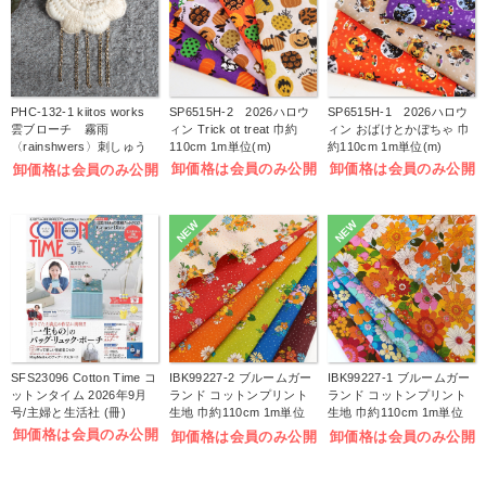
PHC-132-1 kiitos works
SP6515H-2 2026ハロウ
SP6515H-1 2026ハロウ
雲ブローチ 霧雨
ィン Trick ot treat 巾約
ィン おばけとかぼちゃ 巾
〈rainshwers〉刺しゅう
110cm 1m単位(m)
約110cm 1m単位(m)
キット (袋)
卸価格は会員のみ公開
卸価格は会員のみ公開
卸価格は会員のみ公開
NEW
NEW
SFS23096 Cotton Time コ
IBK99227-2 ブルームガー
IBK99227-1 ブルームガー
ットンタイム 2026年9月
ランド コットンプリント
ランド コットンプリント
号/主婦と生活社 (冊)
生地 巾約110cm 1m単位
生地 巾約110cm 1m単位
(m)
(m)
卸価格は会員のみ公開
卸価格は会員のみ公開
卸価格は会員のみ公開