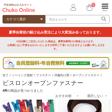
0
手芸材料お仕入れサイト
ﾒﾆｭｰ
夏季休業前の駆け込み受注により大変混み合っております。
6日以降にご注文いただいた商品は、夏季休業明けの発送となります。
お客様にはご不便をおかけいたしますが何卒ご了承いただきますようお願い申し上げま
す。
全て
/
ソーイング資材
/
ファスナー
/
洋裁向け用
/
オープンファスナー
/
ビスロンオープンファスナー
4件
の商品が見つかりました