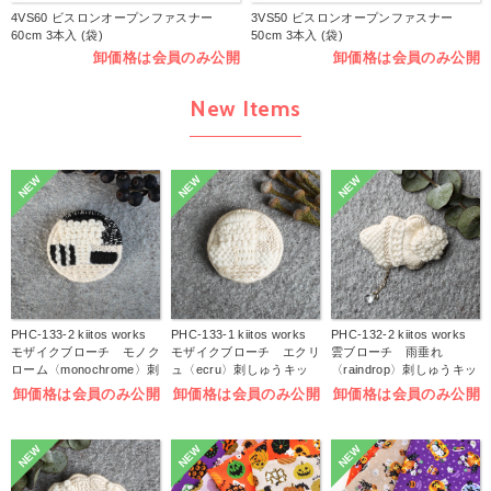
4VS60 ビスロンオープンファスナー
3VS50 ビスロンオープンファスナー
60cm 3本入 (袋)
50cm 3本入 (袋)
卸価格は会員のみ公開
卸価格は会員のみ公開
New Items
NEW
NEW
NEW
PHC-133-2 kiitos works
PHC-133-1 kiitos works
PHC-132-2 kiitos works
モザイクブローチ モノク
モザイクブローチ エクリ
雲ブローチ 雨垂れ
ローム〈monochrome〉刺
ュ〈ecru〉刺しゅうキッ
〈raindrop〉刺しゅうキッ
しゅうキット (袋)
ト (袋)
ト (袋)
卸価格は会員のみ公開
卸価格は会員のみ公開
卸価格は会員のみ公開
NEW
NEW
NEW